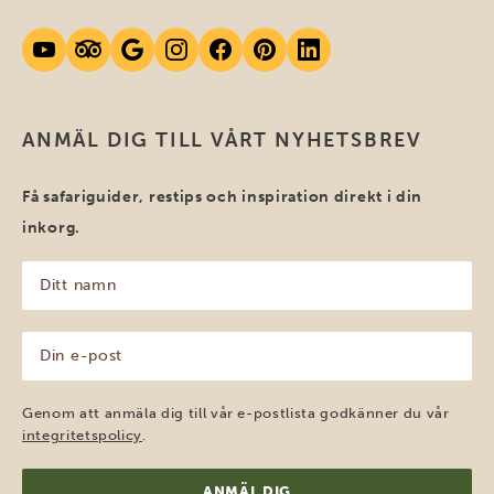
ANMÄL DIG TILL VÅRT NYHETSBREV
Få safariguider, restips och inspiration direkt i din
inkorg.
Ditt
namn
(Obligatoriskt)
Din
e-
post
(Obligatoriskt)
Genom att anmäla dig till vår e-postlista godkänner du vår
integritetspolicy
.