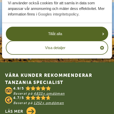
Vi använder också cookies för att samla in data som
anpassar vår annonsering och mäter dess effektivitet. Mer
information finns i
Googles integritetspolicy
.
Tillåt alla
Visa detaljer
Footer
VÅRA KUNDER REKOMMENDERAR
TANZANIA SPECIALIST
4.9/5
Baserat på
4833+ omdömen
4.7/5
Baserat på
1252+ omdömen
LÄS MER