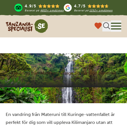
4.9/5
4.7/5
Baserat på
4833+ omdömen
Baserat på
1252+ omdömen
Tanzania Specialist
Meny
Vandring från Materuni village till Kuringe waterfall
Hem
Aktiviteter
Vandring från Materuni village till Kuringe waterfall
En vandring från Materuni till Kuringe-vattenfallet är
perfekt för dig som vill uppleva Kilimanjaro utan att