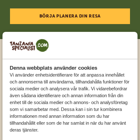
BÖRJA PLANERA DIN RESA
Ring en expert
Denna webbplats använder cookies
FÅ PERSONLIG RÅDGIVNING FRÅN VÅRA
Vi använder enhetsidentifierare för att anpassa innehållet
EXPERTER
och annonserna till användarna, tillhandahålla funktioner för
sociala medier och analysera vår trafik. Vi vidarebefordrar
även sådana identifierare och annan information från din
enhet till de sociala medier och annons- och analysföretag
SV:
+31 174 788 108
som vi samarbetar med. Dessa kan i sin tur kombinera
informationen med annan information som du har
tillhandahållit eller som de har samlat in när du har använt
KONTAKT
deras tjänster.