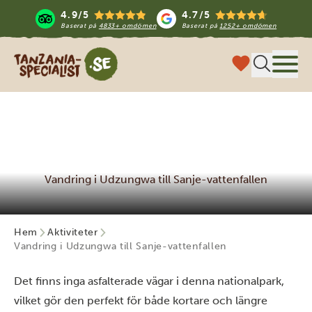
4.9/5
4.7/5
Baserat på
4833+ omdömen
Baserat på
1252+ omdömen
Tanzania Specialist
Meny
Vandring i Udzungwa till Sanje-vattenfallen
Hem
Aktiviteter
Vandring i Udzungwa till Sanje-vattenfallen
Det finns inga asfalterade vägar i denna nationalpark,
vilket gör den perfekt för både kortare och längre