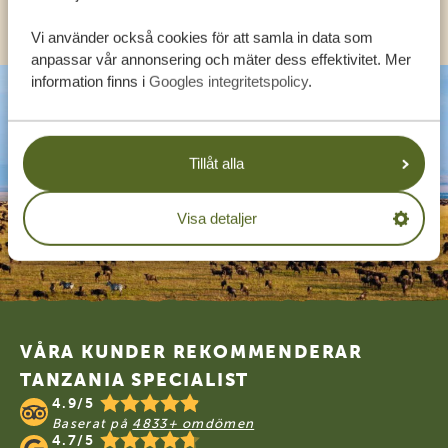
KONTAKT
Vi använder också cookies för att samla in data som
anpassar vår annonsering och mäter dess effektivitet. Mer
information finns i
Googles integritetspolicy
.
Tillåt alla
Visa detaljer
Footer
VÅRA KUNDER REKOMMENDERAR
TANZANIA SPECIALIST
4.9/5
Baserat på
4833+ omdömen
4.7/5