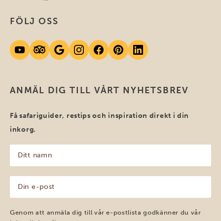
FÖLJ OSS
ANMÄL DIG TILL VÅRT NYHETSBREV
Få safariguider, restips och inspiration direkt i din
inkorg.
Ditt
namn
(Obligatoriskt)
Din
e-
post
(Obligatoriskt)
Genom att anmäla dig till vår e-postlista godkänner du vår