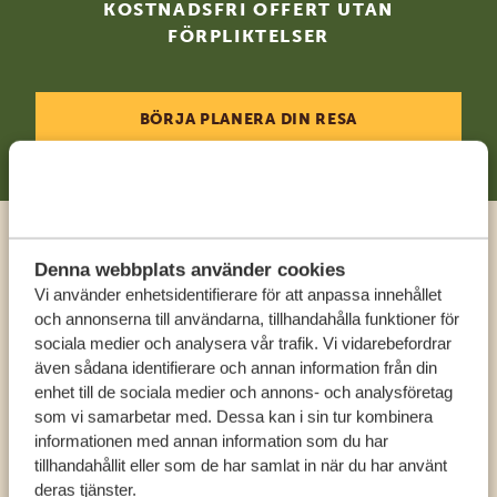
KOSTNADSFRI OFFERT UTAN
FÖRPLIKTELSER
BÖRJA PLANERA DIN RESA
Ring en expert
Denna webbplats använder cookies
Vi använder enhetsidentifierare för att anpassa innehållet
och annonserna till användarna, tillhandahålla funktioner för
FÅ PERSONLIG RÅDGIVNING FRÅN VÅRA
sociala medier och analysera vår trafik. Vi vidarebefordrar
EXPERTER
även sådana identifierare och annan information från din
enhet till de sociala medier och annons- och analysföretag
som vi samarbetar med. Dessa kan i sin tur kombinera
SV:
+31 174 788 108
informationen med annan information som du har
tillhandahållit eller som de har samlat in när du har använt
deras tjänster.