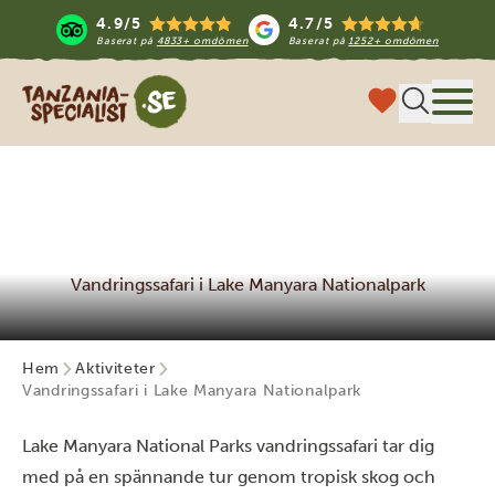
4.9/5
4.7/5
Baserat på
4833+ omdömen
Baserat på
1252+ omdömen
Tanzania Specialist
Meny
Vandringssafari i Lake Manyara Nationalpark
Hem
Aktiviteter
Vandringssafari i Lake Manyara Nationalpark
Lake Manyara National Parks vandringssafari tar dig
med på en spännande tur genom tropisk skog och