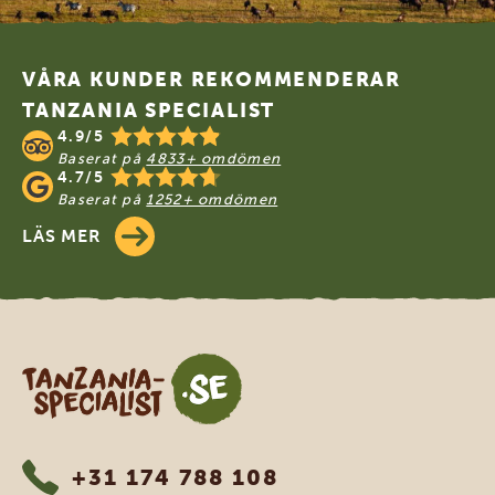
Footer
VÅRA KUNDER REKOMMENDERAR
TANZANIA SPECIALIST
4.9/5
Baserat på
4833+ omdömen
4.7/5
Baserat på
1252+ omdömen
LÄS MER
Tanzania Specialist
+31 174 788 108