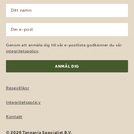
Ditt
namn
(Obligatoriskt)
Din
e-
post
(Obligatoriskt)
Genom att anmäla dig till vår e-postlista godkänner du vår
integritetspolicy
.
Resevillkor
Integritetspolicy
Kontakt
© 2026 Tanzania Specialist B.V.