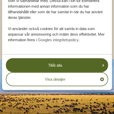
som vi samarbetar med. Dessa kan i sin tur kombinera
FÅ PERSONLIG RÅDGIVNING FRÅN VÅRA
informationen med annan information som du har
EXPERTER
tillhandahållit eller som de har samlat in när du har använt
deras tjänster.
Vi använder också cookies för att samla in data som
SV:
+31 174 788 108
anpassar vår annonsering och mäter dess effektivitet. Mer
information finns i
Googles integritetspolicy
.
KONTAKT
Tillåt alla
Visa detaljer