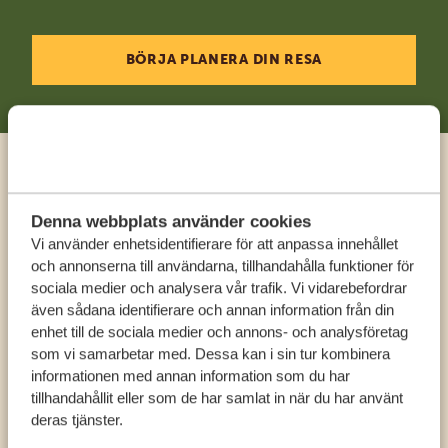
BÖRJA PLANERA DIN RESA
Ring en expert
Denna webbplats använder cookies
Vi använder enhetsidentifierare för att anpassa innehållet
FÅ PERSONLIG RÅDGIVNING FRÅN VÅRA
och annonserna till användarna, tillhandahålla funktioner för
EXPERTER
sociala medier och analysera vår trafik. Vi vidarebefordrar
även sådana identifierare och annan information från din
enhet till de sociala medier och annons- och analysföretag
SV:
+31 174 788 108
som vi samarbetar med. Dessa kan i sin tur kombinera
informationen med annan information som du har
tillhandahållit eller som de har samlat in när du har använt
KONTAKT
deras tjänster.