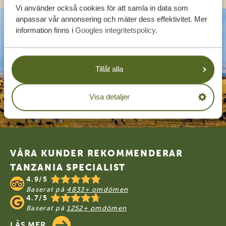
Vi använder också cookies för att samla in data som
anpassar vår annonsering och mäter dess effektivitet. Mer
information finns i
Googles integritetspolicy
.
Tillåt alla
Visa detaljer
Footer
VÅRA KUNDER REKOMMENDERAR
TANZANIA SPECIALIST
4.9/5
Baserat på
4833+ omdömen
4.7/5
Baserat på
1252+ omdömen
LÄS MER