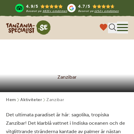
4.9/5
4.7/5
Baserat på
4833+ omdömen
Baserat på
1252+ omdömen
Tanzania Specialist
Meny
Zanzibar
Hem
Aktiviteter
Zanzibar
Det ultimata paradiset är här: sagolika, tropiska
Zanzibar! Det klarblå vattnet i Indiska oceanen och de
vitglittrande stränderna kantade av palmer är nästan