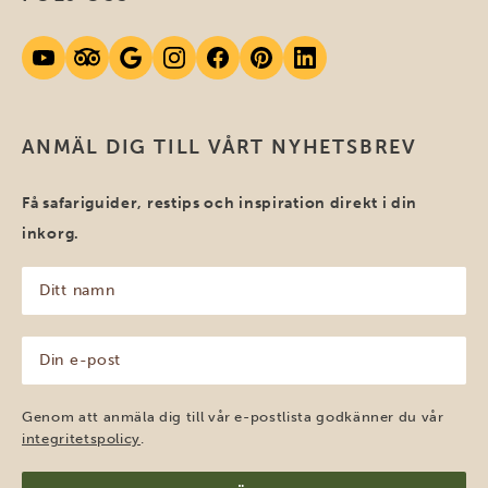
ANMÄL DIG TILL VÅRT NYHETSBREV
Få safariguider, restips och inspiration direkt i din
inkorg.
Ditt
namn
(Obligatoriskt)
Din
e-
post
(Obligatoriskt)
Genom att anmäla dig till vår e-postlista godkänner du vår
integritetspolicy
.