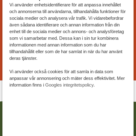
ANPASSAT RESEFÖRSLAG
Vi använder enhetsidentifierare för att anpassa innehållet
På Tanzania Specialist kan du skräddarsy din resa
och annonserna till användarna, tillhandahålla funktioner för
efter dina önskemål. Våra exempel på resplaner är
sociala medier och analysera vår trafik. Vi vidarebefordrar
även sådana identifierare och annan information från din
anpassningsbara och våra specialister arbetar
enhet till de sociala medier och annons- och analysföretag
tillsammans med dig för att skapa din drömresa!
som vi samarbetar med. Dessa kan i sin tur kombinera
informationen med annan information som du har
tillhandahållit eller som de har samlat in när du har använt
deras tjänster.
BEGÄR ETT RESEFÖRSLAG
Vi använder också cookies för att samla in data som
anpassar vår annonsering och mäter dess effektivitet. Mer
information finns i
Googles integritetspolicy
.
RELATERAT