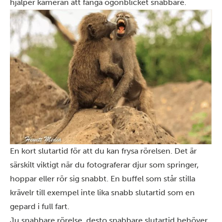
hjälper kameran att fånga ögonblicket snabbare.
En kort slutartid för att du kan frysa rörelsen. Det är
särskilt viktigt när du fotograferar djur som springer,
hoppar eller rör sig snabbt. En buffel som står stilla
krävelr till exempel inte lika snabb slutartid som en
gepard i full fart.
Ju snabbare rörelse, desto snabbare slutartid behöver