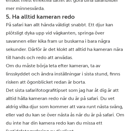
enskilt mest effektiva sättet att göra dina safaribilder
mer minnesvärda.
5. Ha alltid kameran redo
På safari kan allt hända väldigt snabbt. Ett djur kan
plötsligt dyka upp vid vägkanten, springa över
savannen eller kika fram ur buskarna i bara några
sekunder. Därför är det klokt att alltid ha kameran nära
till hands och redo att anvädas.
Om du måste börja leta efter kameran, ta av
linsskyddet och ändra inställningar i sista stund, finns
risken att ögonblicket redan är borta.
Det sista safarifotografitipset som jag har åt dig är att
alltid hålla kameran redo när du är på safari. Du vet
aldrig vilka djur som kommer att vara runt nästa sväng,
eller vad du kan se över nästa ås när du är på safari. Om
du inte har din kamera redo kan du missa ett