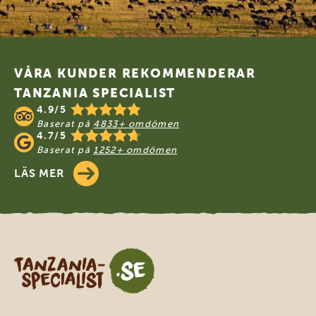
Footer
VÅRA KUNDER REKOMMENDERAR
TANZANIA SPECIALIST
4.9/5
Baserat på
4833+ omdömen
4.7/5
Baserat på
1252+ omdömen
LÄS MER
Tanzania Specialist