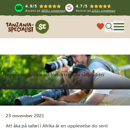
4.9/5
4.7/5
Baserat på
4833+ omdömen
Baserat på
1252+ omdömen
Tanzania Specialist
Meny
Fem enkla tips för att förbättra dina safaribilder
Hem
Blogg
Fem enkla tips för att förbättra dina safaribilder
23 november 2021
Att åka på safari i Afrika är en upplevelse du sent