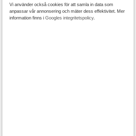
Vi använder också cookies för att samla in data som
djurälskare och nationalparksentusiast som älskar att
anpassar vår annonsering och mäter dess effektivitet. Mer
resa runt i världen för att lära sig om andra kulturer och
information finns i
Googles integritetspolicy
.
uppleva världens skönhet. Du kan hitta fler av hans
fotografier och guider på
Wanderlust Resor och foton
Blogg
.
Dela med dig av denna
artikel:
FRÅN DRÖM TILL
VERKLIGHET MED TANZANIA
SPECIALIST