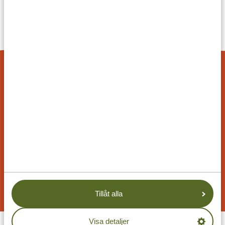
4.9/5
Baserat på
4833+ omdömen
4.7/5
Baserat på
1252+ omdömen
ANPASSAT RESEFÖRSLAG
På Tanzania Specialist kan du skräddarsy din resa
efter dina önskemål. Våra exempel på resplaner är
anpassningsbara och våra specialister arbetar
tillsammans med dig för att skapa din drömresa!
BEGÄR ETT RESEFÖRSLAG
Tillåt alla
Visa detaljer