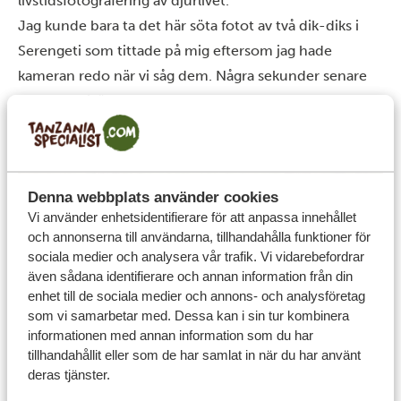
livstidsfotografering av djurlivet.
Jag kunde bara ta det här söta fotot av två dik-diks i
Serengeti
som tittade på mig eftersom jag hade
kameran redo när vi såg dem. Några sekunder senare
sprang de iväg.
Denna webbplats använder cookies
Vi använder enhetsidentifierare för att anpassa innehållet
och annonserna till användarna, tillhandahålla funktioner för
sociala medier och analysera vår trafik. Vi vidarebefordrar
även sådana identifierare och annan information från din
enhet till de sociala medier och annons- och analysföretag
som vi samarbetar med. Dessa kan i sin tur kombinera
informationen med annan information som du har
tillhandahållit eller som de har samlat in när du har använt
Om fotografen
deras tjänster.
Joshua Hewitt är en ivrig äventyrsresenär, fotograf,