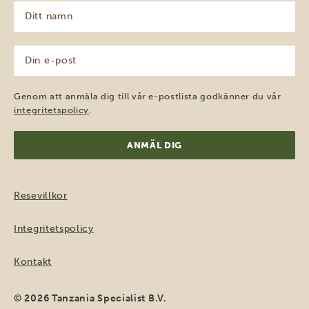
Ditt
namn
(Obligatoriskt)
Din
e-
post
(Obligatoriskt)
Genom att anmäla dig till vår e-postlista godkänner du vår
integritetspolicy
.
Resevillkor
Integritetspolicy
Kontakt
© 2026 Tanzania Specialist B.V.