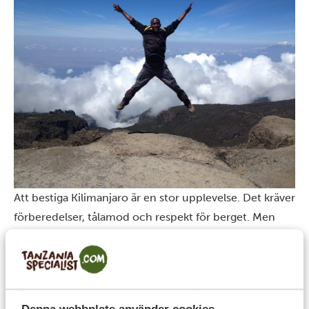
Att bestiga Kilimanjaro är en stor upplevelse. Det kräver
förberedelser, tålamod och respekt för berget. Men
med rätt träning, rätt utrustning, bra mat och en
erfaren guide vid din sida ger du dig själv riktigt fina
förutsättningar. Och när du väl står där, steg för steg på
väg upp mot toppen, kommer allt slit hemma att
Denna webbplats använder cookies