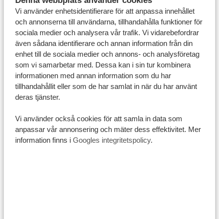
kännas väldigt värt det. ✨
Vi använder enhetsidentifierare för att anpassa innehållet
Vill du ha hjälp att planera din Kilimanjaro-vandring?
och annonserna till användarna, tillhandahålla funktioner för
Hör gärna av dig till oss
, så hjälper vi dig att hitta rätt
sociala medier och analysera vår trafik. Vi vidarebefordrar
även sådana identifierare och annan information från din
rutt och rätt upplägg för ditt äventyr.
enhet till de sociala medier och annons- och analysföretag
som vi samarbetar med. Dessa kan i sin tur kombinera
informationen med annan information som du har
tillhandahållit eller som de har samlat in när du har använt
deras tjänster.
Dela med dig av denna
artikel:
Vi använder också cookies för att samla in data som
anpassar vår annonsering och mäter dess effektivitet. Mer
information finns i
Googles integritetspolicy
.
FRÅN DRÖM TILL
VERKLIGHET MED TANZANIA
SPECIALIST
4.9/5
Baserat på
4833+ omdömen