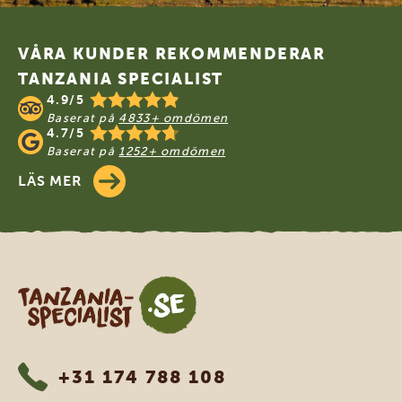
Footer
VÅRA KUNDER REKOMMENDERAR
TANZANIA SPECIALIST
4.9/5
Baserat på
4833+ omdömen
4.7/5
Baserat på
1252+ omdömen
LÄS MER
Tanzania Specialist
+31 174 788 108