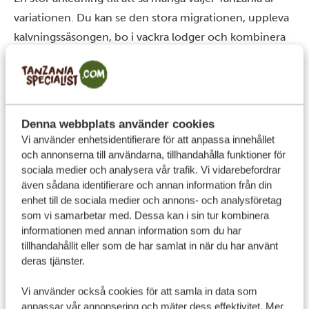
variationen. Du kan se den stora migrationen, uppleva
kalvningssäsongen, bo i vackra lodger och kombinera
safari med strandliv på
Zanzibar
om du vill.
Det gör Tanzania till ett resmål som passar både dig
som vill ha klassiska safarihöjdpunkter och dig som vill
ha en mer komplett resa.
Denna webbplats använder cookies
Vi använder enhetsidentifierare för att anpassa innehållet
och annonserna till användarna, tillhandahålla funktioner för
sociala medier och analysera vår trafik. Vi vidarebefordrar
även sådana identifierare och annan information från din
enhet till de sociala medier och annons- och analysföretag
som vi samarbetar med. Dessa kan i sin tur kombinera
informationen med annan information som du har
tillhandahållit eller som de har samlat in när du har använt
deras tjänster.
Våra bästa tips inför din första safari
Vi använder också cookies för att samla in data som
anpassar vår annonsering och mäter dess effektivitet. Mer