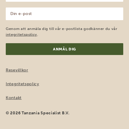
(Obligatoriskt)
Din
e-
post
(Obligatoriskt)
Genom att anmäla dig till vår e-postlista godkänner du vår
integritetspolicy
.
Resevillkor
Integritetspolicy
Kontakt
© 2026 Tanzania Specialist B.V.