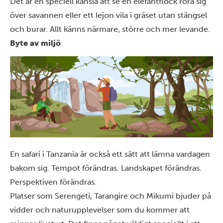
Det är en speciell känsla att se en elefantflock röra sig
över savannen eller ett lejon vila i gräset utan stängsel
och burar. Allt känns närmare, större och mer levande.
Byte av miljö
En safari i Tanzania är också ett sätt att lämna vardagen
bakom sig. Tempot förändras. Landskapet förändras.
Perspektiven förändras.
Platser som
Serengeti
,
Tarangire
och
Mikumi
bjuder på
vidder och naturupplevelser som du kommer att