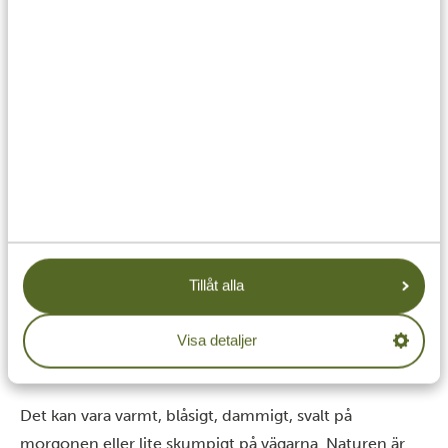
Varje safari är unik. Du vet aldrig exakt vad du kommer
att få se eller hur dagarna kommer att utveckla sig. Och
det är faktiskt en del av charmen.
Försök att inte låsa dig vid en exakt bild av hur allt ska
bli. Ofta blir de bästa ögonblicken de som inte går att
planera.
Var flexibel
Tillåt alla
Visa detaljer
Det kan vara varmt, blåsigt, dammigt, svalt på
morgonen eller lite skumpigt på vägarna. Naturen är