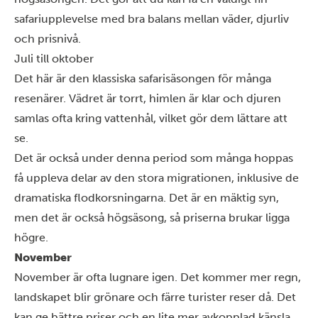
safariupplevelse med bra balans mellan väder, djurliv
och prisnivå.
Juli till oktober
Det här är den klassiska safarisäsongen för många
resenärer. Vädret är torrt, himlen är klar och djuren
samlas ofta kring vattenhål, vilket gör dem lättare att
se.
Det är också under denna period som många hoppas
få uppleva delar av
den stora migrationen
, inklusive de
dramatiska flodkorsningarna. Det är en mäktig syn,
men det är också högsäsong, så priserna brukar ligga
högre.
November
November är ofta lugnare igen. Det kommer mer regn,
landskapet blir grönare och färre turister reser då. Det
kan ge bättre priser och en lite mer avkopplad känsla.