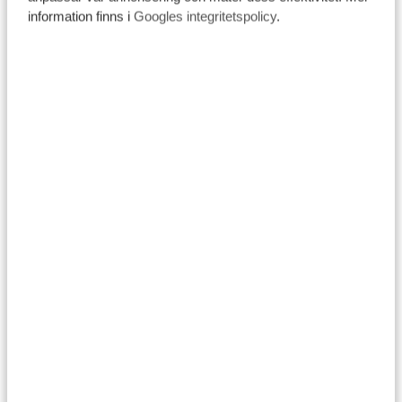
information finns i
Googles integritetspolicy
.
Här är några tips som hjälper dig att planera din första
safariresa på rätt sätt!
Planera minst åtta dagar om du kan
Tanzania är stort och det tar tid att resa mellan olika
parker. Om du vill hinna njuta ordentligt är det klokt att
planera minst åtta dagar på plats, gärna fler om du har
möjlighet.
Det gör att resan känns mindre stressig och ger dig tid
att både uppleva och landa.
Testa en luftballongssafari