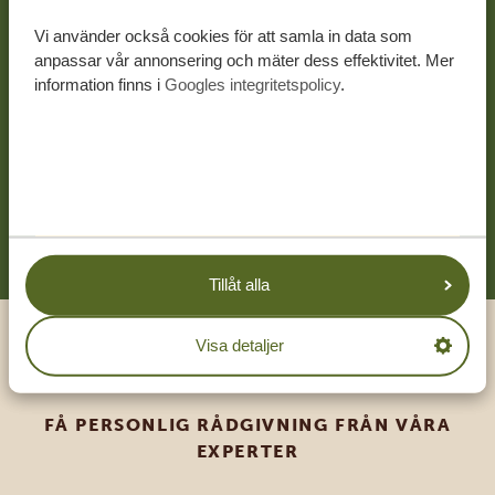
Låt oss skapa din
Vi använder också cookies för att samla in data som
skräddarsydda resa
anpassar vår annonsering och mäter dess effektivitet. Mer
information finns i
Googles integritetspolicy
.
KOSTNADSFRI OFFERT UTAN
FÖRPLIKTELSER
BÖRJA PLANERA DIN RESA
Tillåt alla
Visa detaljer
Ring en expert
FÅ PERSONLIG RÅDGIVNING FRÅN VÅRA
EXPERTER