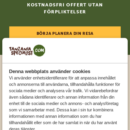
KOSTNADSFRI OFFERT UTAN
FÖRPLIKTELSER
BÖRJA PLANERA DIN RESA
Ring en expert
Denna webbplats använder cookies
Vi använder enhetsidentifierare för att anpassa innehållet
och annonserna till användarna, tillhandahålla funktioner för
FÅ PERSONLIG RÅDGIVNING FRÅN VÅRA
sociala medier och analysera vår trafik. Vi vidarebefordrar
EXPERTER
även sådana identifierare och annan information från din
enhet till de sociala medier och annons- och analysföretag
som vi samarbetar med. Dessa kan i sin tur kombinera
informationen med annan information som du har
SV:
+31 174 788 108
tillhandahållit eller som de har samlat in när du har använt
deras tjänster.