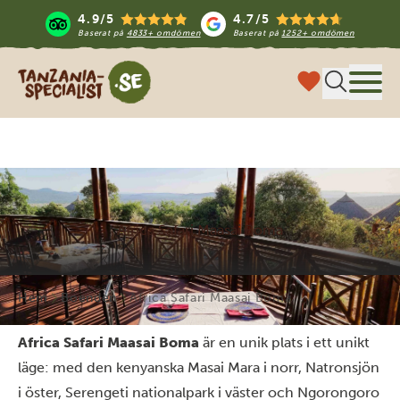
4.9/5
4.7/5
Baserat på
4833+ omdömen
Baserat på
1252+ omdömen
Tanzania Specialist
Meny
Africa Safari Maasai Boma
Hem
Boenden
Africa Safari Maasai Boma
Africa Safari Maasai Boma
är en unik plats i ett unikt
läge: med den kenyanska Masai Mara i norr, Natronsjön
i öster, Serengeti nationalpark i väster och Ngorongoro