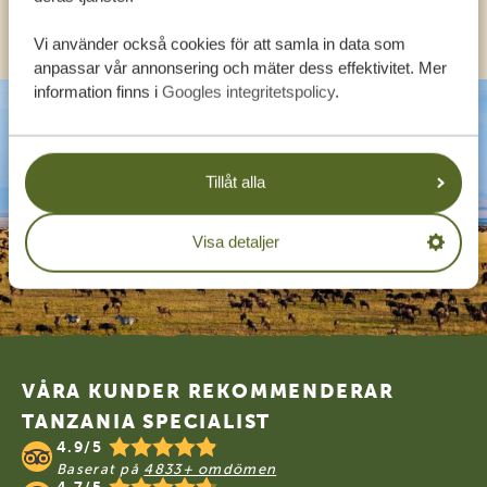
KONTAKT
Vi använder också cookies för att samla in data som
anpassar vår annonsering och mäter dess effektivitet. Mer
information finns i
Googles integritetspolicy
.
Tillåt alla
Visa detaljer
Footer
VÅRA KUNDER REKOMMENDERAR
TANZANIA SPECIALIST
4.9/5
Baserat på
4833+ omdömen