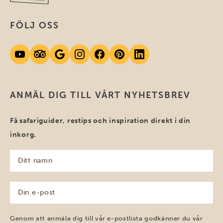
FÖLJ OSS
ANMÄL DIG TILL VÅRT NYHETSBREV
Få safariguider, restips och inspiration direkt i din
inkorg.
Ditt
namn
(Obligatoriskt)
Din
e-
post
(Obligatoriskt)
Genom att anmäla dig till vår e-postlista godkänner du vår