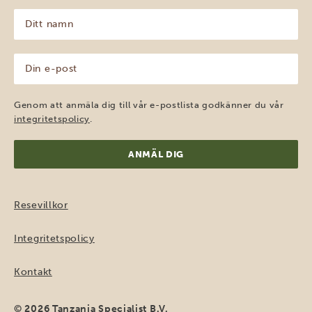
Ditt
namn
(Obligatoriskt)
Din
e-
post
(Obligatoriskt)
Genom att anmäla dig till vår e-postlista godkänner du vår
integritetspolicy
.
Resevillkor
Integritetspolicy
Kontakt
© 2026 Tanzania Specialist B.V.