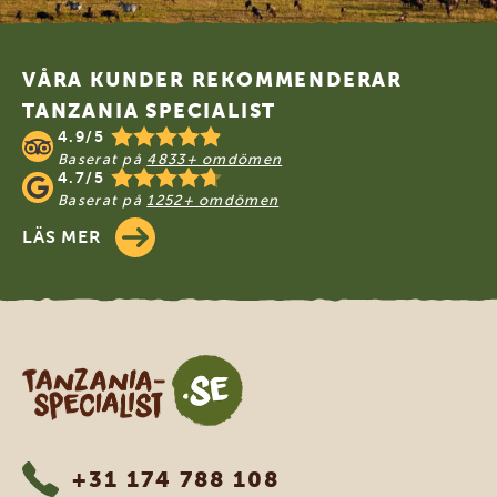
Footer
VÅRA KUNDER REKOMMENDERAR
TANZANIA SPECIALIST
4.9/5
Baserat på
4833+ omdömen
4.7/5
Baserat på
1252+ omdömen
LÄS MER
Tanzania Specialist
+31 174 788 108