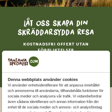
Låt oss skapa din
skräddarsydda resa
KOSTNADSFRI OFFERT UTAN
FÖRPLIKTELSER
BÖRJA PLANERA DIN RESA
Denna webbplats använder cookies
Vi använder enhetsidentifierare för att anpassa innehållet
och annonserna till användarna, tillhandahålla funktioner för
sociala medier och analysera vår trafik. Vi vidarebefordrar
Ring en expert
även sådana identifierare och annan information från din
enhet till de sociala medier och annons- och analysföretag