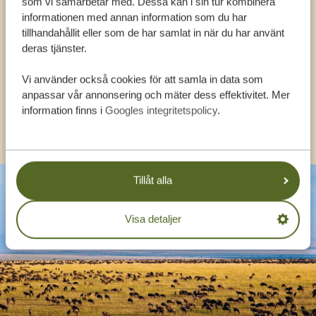
som vi samarbetar med. Dessa kan i sin tur kombinera
FÅ PERSONLIG RÅDGIVNING FRÅN VÅRA
informationen med annan information som du har
EXPERTER
tillhandahållit eller som de har samlat in när du har använt
deras tjänster.
Vi använder också cookies för att samla in data som
SV:
+31 174 788 108
anpassar vår annonsering och mäter dess effektivitet. Mer
information finns i
Googles integritetspolicy
.
KONTAKT
Tillåt alla
Visa detaljer