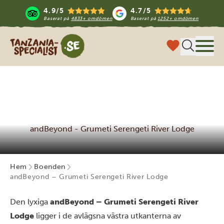
4.9/5
4.7/5
Baserat på
4833+ omdömen
Baserat på
1252+ omdömen
Tanzania Specialist
Meny
andBeyond - Grumeti Serengeti River Lodge
Hem
Boenden
andBeyond – Grumeti Serengeti River Lodge
Den lyxiga
andBeyond – Grumeti Serengeti River
Lodge
ligger i de avlägsna västra utkanterna av