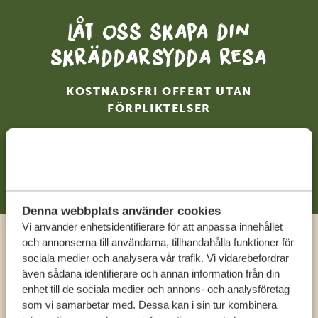
Låt oss skapa din
skräddarsydda resa
KOSTNADSFRI OFFERT UTAN
FÖRPLIKTELSER
BÖRJA PLANERA DIN RESA
Denna webbplats använder cookies
Vi använder enhetsidentifierare för att anpassa innehållet
och annonserna till användarna, tillhandahålla funktioner för
Ring en expert
sociala medier och analysera vår trafik. Vi vidarebefordrar
även sådana identifierare och annan information från din
enhet till de sociala medier och annons- och analysföretag
FÅ PERSONLIG RÅDGIVNING FRÅN VÅRA
som vi samarbetar med. Dessa kan i sin tur kombinera
EXPERTER