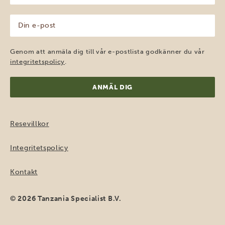
(Obligatoriskt)
Din
e-
post
(Obligatoriskt)
Genom att anmäla dig till vår e-postlista godkänner du vår
integritetspolicy
.
Resevillkor
Integritetspolicy
Kontakt
© 2026 Tanzania Specialist B.V.