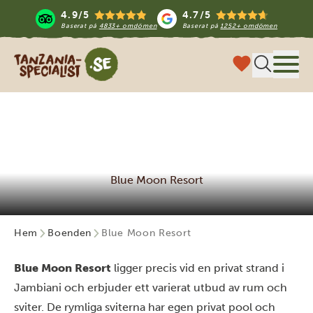
4.9/5
4.7/5
Baserat på
4833+ omdömen
Baserat på
1252+ omdömen
Tanzania Specialist
Meny
Blue Moon Resort
Hem
Boenden
Blue Moon Resort
Blue Moon Resort
ligger precis vid en privat strand i
Jambiani och erbjuder ett varierat utbud av rum och
sviter. De rymliga sviterna har egen privat pool och