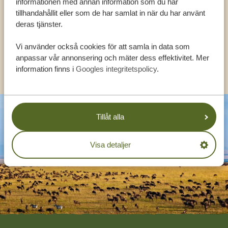
informationen med annan information som du har
tillhandahållit eller som de har samlat in när du har använt
deras tjänster.
SV:
+31 174 788 108
Vi använder också cookies för att samla in data som
anpassar vår annonsering och mäter dess effektivitet. Mer
KONTAKT
information finns i
Googles integritetspolicy
.
Tillåt alla
Visa detaljer
Footer