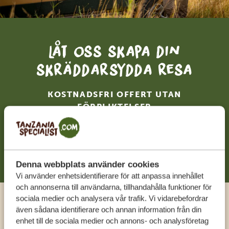
Låt oss skapa din
skräddarsydda resa
KOSTNADSFRI OFFERT UTAN
FÖRPLIKTELSER
BÖRJA PLANERA DIN RESA
Denna webbplats använder cookies
Vi använder enhetsidentifierare för att anpassa innehållet
och annonserna till användarna, tillhandahålla funktioner för
sociala medier och analysera vår trafik. Vi vidarebefordrar
Ring en expert
även sådana identifierare och annan information från din
enhet till de sociala medier och annons- och analysföretag