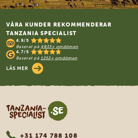
Footer
VÅRA KUNDER REKOMMENDERAR
TANZANIA SPECIALIST
4.9/5
Baserat på
4833+ omdömen
4.7/5
Baserat på
1252+ omdömen
LÄS MER
Tanzania Specialist
+31 174 788 108