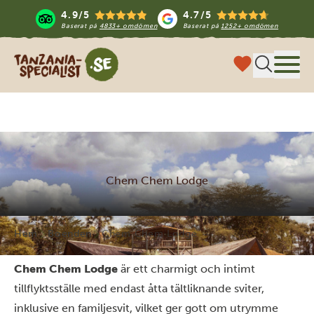
4.9/5
4.7/5
Baserat på
4833+ omdömen
Baserat på
1252+ omdömen
Tanzania Specialist
Meny
Chem Chem Lodge
Hem
Boenden
Chem Chem Lodge
Chem Chem Lodge
är ett charmigt och intimt
tillflyktsställe med endast åtta tältliknande sviter,
inklusive en familjesvit, vilket ger gott om utrymme