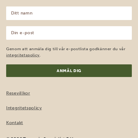
Ditt
namn
(Obligatoriskt)
Din
e-
post
(Obligatoriskt)
Genom att anmäla dig till vår e-postlista godkänner du vår
integritetspolicy
.
Resevillkor
Integritetspolicy
Kontakt