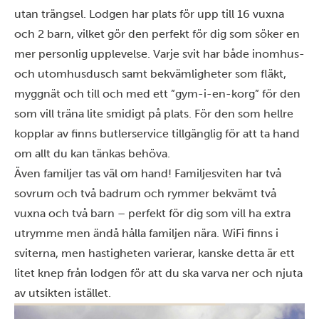
utan trängsel. Lodgen har plats för upp till 16 vuxna
och 2 barn, vilket gör den perfekt för dig som söker en
mer personlig upplevelse. Varje svit har både inomhus-
och utomhusdusch samt bekvämligheter som fläkt,
myggnät och till och med ett ”gym-i-en-korg” för den
som vill träna lite smidigt på plats. För den som hellre
kopplar av finns butlerservice tillgänglig för att ta hand
om allt du kan tänkas behöva.
Även familjer tas väl om hand! Familjesviten har två
sovrum och två badrum och rymmer bekvämt två
vuxna och två barn – perfekt för dig som vill ha extra
utrymme men ändå hålla familjen nära. WiFi finns i
sviterna, men hastigheten varierar, kanske detta är ett
litet knep från lodgen för att du ska varva ner och njuta
av utsikten istället.