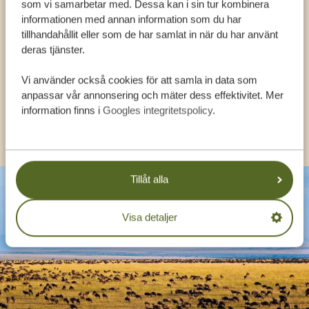
som vi samarbetar med. Dessa kan i sin tur kombinera
FÅ PERSONLIG RÅDGIVNING FRÅN VÅRA
informationen med annan information som du har
EXPERTER
tillhandahållit eller som de har samlat in när du har använt
deras tjänster.
Vi använder också cookies för att samla in data som
SV:
+31 174 788 108
anpassar vår annonsering och mäter dess effektivitet. Mer
information finns i
Googles integritetspolicy
.
KONTAKT
Tillåt alla
Visa detaljer