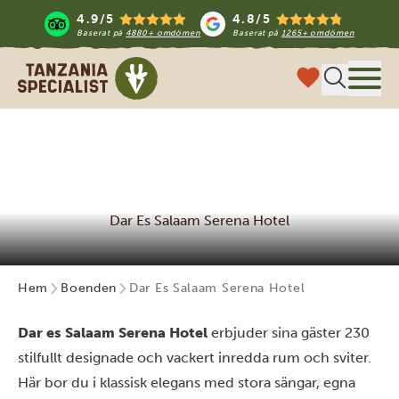
4.9/5
4.8/5
Baserat på
4880+ omdömen
Baserat på
1265+ omdömen
Tanzania Specialist
Meny
Dar Es Salaam Serena Hotel
Hem
Boenden
Dar Es Salaam Serena Hotel
Dar es Salaam Serena Hotel
erbjuder sina gäster 230
stilfullt designade och vackert inredda rum och sviter.
Här bor du i klassisk elegans med stora sängar, egna