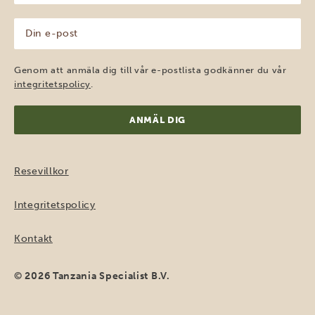
(Obligatoriskt)
Din
e-
post
(Obligatoriskt)
Genom att anmäla dig till vår e-postlista godkänner du vår
integritetspolicy
.
Resevillkor
Integritetspolicy
Kontakt
© 2026 Tanzania Specialist B.V.