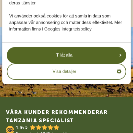
deras tjänster.
KONTAKT
Vi använder också cookies för att samla in data som
anpassar vår annonsering och mäter dess effektivitet. Mer
information finns i
Googles integritetspolicy
.
Tillåt alla
Visa detaljer
Footer
VÅRA KUNDER REKOMMENDERAR
TANZANIA SPECIALIST
4.9/5