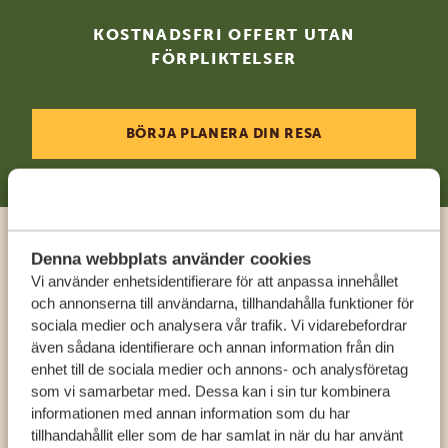
KOSTNADSFRI OFFERT UTAN
FÖRPLIKTELSER
BÖRJA PLANERA DIN RESA
Ring en expert
Denna webbplats använder cookies
Vi använder enhetsidentifierare för att anpassa innehållet
och annonserna till användarna, tillhandahålla funktioner för
FÅ PERSONLIG RÅDGIVNING FRÅN VÅRA
sociala medier och analysera vår trafik. Vi vidarebefordrar
EXPERTER
även sådana identifierare och annan information från din
enhet till de sociala medier och annons- och analysföretag
som vi samarbetar med. Dessa kan i sin tur kombinera
informationen med annan information som du har
SV:
+31 174 788 108
tillhandahållit eller som de har samlat in när du har använt