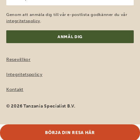
e-
post
(Obligatoriskt)
Genom att anmäla dig till vår e-postlista godkänner du vår
integritetspolicy
.
Resevillkor
Integritetspolicy
Kontakt
© 2026 Tanzania Specialist B.V.
BÖRJA DIN RESA HÄR