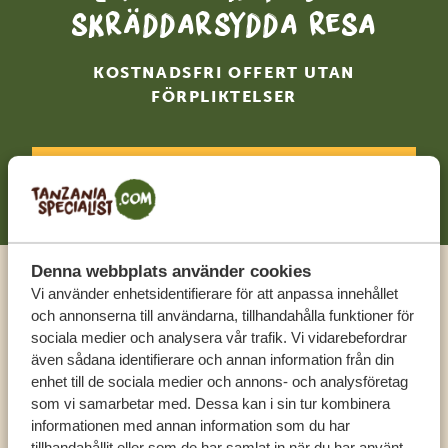
skräddarsydda resa
KOSTNADSFRI OFFERT UTAN
FÖRPLIKTELSER
BÖRJA PLANERA DIN RESA
Denna webbplats använder cookies
Vi använder enhetsidentifierare för att anpassa innehållet
Ring en expert
och annonserna till användarna, tillhandahålla funktioner för
sociala medier och analysera vår trafik. Vi vidarebefordrar
FÅ PERSONLIG RÅDGIVNING FRÅN VÅRA
även sådana identifierare och annan information från din
EXPERTER
enhet till de sociala medier och annons- och analysföretag
som vi samarbetar med. Dessa kan i sin tur kombinera
informationen med annan information som du har
tillhandahållit eller som de har samlat in när du har använt