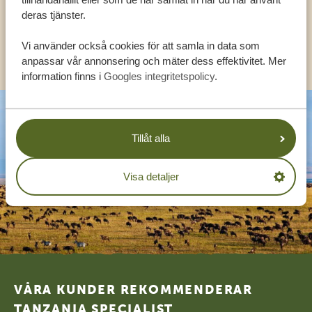
SV:
+31 174 788 108
deras tjänster.
Vi använder också cookies för att samla in data som
KONTAKT
anpassar vår annonsering och mäter dess effektivitet. Mer
information finns i
Googles integritetspolicy
.
Tillåt alla
Visa detaljer
Footer
VÅRA KUNDER REKOMMENDERAR
TANZANIA SPECIALIST