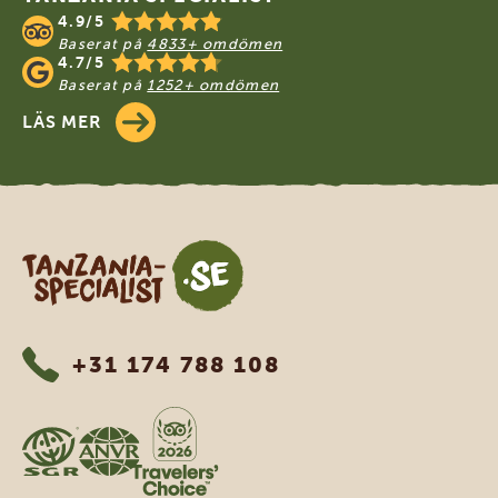
4.9/5
Baserat på
4833+ omdömen
4.7/5
Baserat på
1252+ omdömen
LÄS MER
Tanzania Specialist
+31 174 788 108