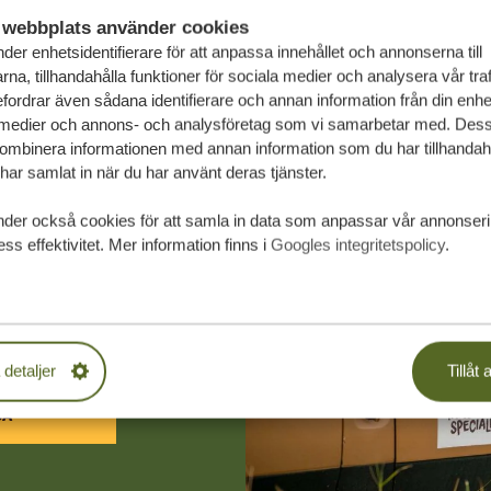
webbplats använder cookies
der enhetsidentifierare för att anpassa innehållet och annonserna till
na, tillhandahålla funktioner för sociala medier och analysera vår traf
fordrar även sådana identifierare och annan information från din enhet 
 medier och annons- och analysföretag som vi samarbetar med. Dess
kombinera informationen med annan information som du har tillhandahål
ar samlat in när du har använt deras tjänster.
nder också cookies för att samla in data som anpassar vår annonser
räddarsydda
ss effektivitet. Mer information finns i
Googles integritetspolicy
.
PLIKTELSER
 detaljer
Tillåt a
SA