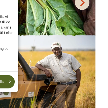
ik. Vi
till de
a kan i
lit eller
ing och
lla