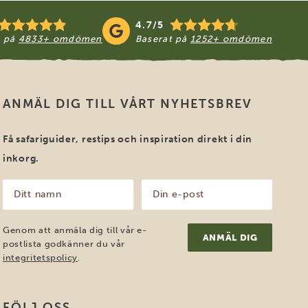
4.7/5
t på
4833+ omdömen
Baserat på
1252+ omdömen
ANMÄL DIG TILL VÅRT NYHETSBREV
Få safariguider, restips och inspiration direkt i din
inkorg.
Ditt
Din
namn
e-
post
(Obligatoriskt)
(Obligatoriskt)
Genom att anmäla dig till vår e-
postlista godkänner du vår
integritetspolicy
.
FÖLJ OSS