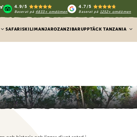
4.9/5
4.7/5
Baserat på
4833+ omdömen
Baserat på
1252+ omdömen
SAFARIS
KILIMANJARO
ZANZIBAR
UPPTÄCK TANZANIA
Gibb's Farm