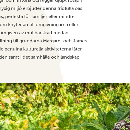
n och historia och ligger djupt rotad i
lyxig miljö erbjuder denna fridfulla oas
, perfekta för familjer eller mindre
om knyter an till omgivningarna eller
n omgiven av mullbärsträd medan
yllning till grundarna Margaret och James
e genuina kulturella aktiviteterna låter
den samt i det samhälle och landskap