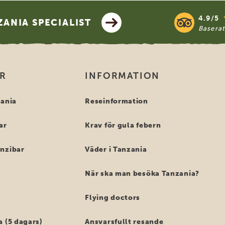
4.9/5
ANIA SPECIALIST
Basera
OR
INFORMATION
zania
Reseinformation
ar
Krav för gula febern
anzibar
Väder i Tanzania
När ska man besöka Tanzania?
Flying doctors
a (5 dagars)
Ansvarsfullt resande