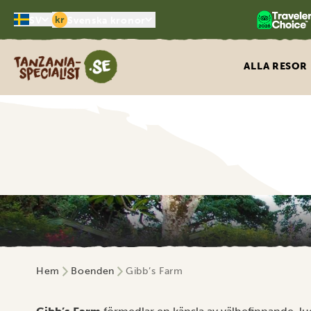
kr
SV
Svenska kronor
Tanzania Specialist
ALLA RESOR
Hem
Boenden
Gibb’s Farm