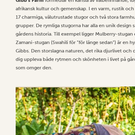
Gibb’s Farm
förmedlar en känsla av välbefinnande, lug
afrikansk kultur och gemenskap. I en varm, rustik och 
17 charmiga, välutrustade stugor och två stora farmhus
grupper. De rymliga stugorna har alla en unik design s
gårdens historia. Till exempel ligger Mulberry-stuga
Zamani-stugan (Swahili för ”för länge sedan”) är en h
Gibbs. Den storslagna naturen, det rika djurlivet och d
dig uppleva både rytmen och skönheten i livet på går
som omger den.