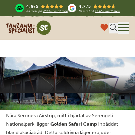
4.9/5
4.7/5
Baserat på
4833+ omdömen
Baserat på
1252+ omdömen
Tanzania Specialist
Meny
Golden Safari Camp
Hem
Boenden
Golden Safari Camp
Nära Seronera Airstrip, mitt i hjärtat av Serengeti
Nationalpark, ligger
Golden Safari Camp
inbäddat
bland akaciaträd. Detta soldrivna läger erbjuder