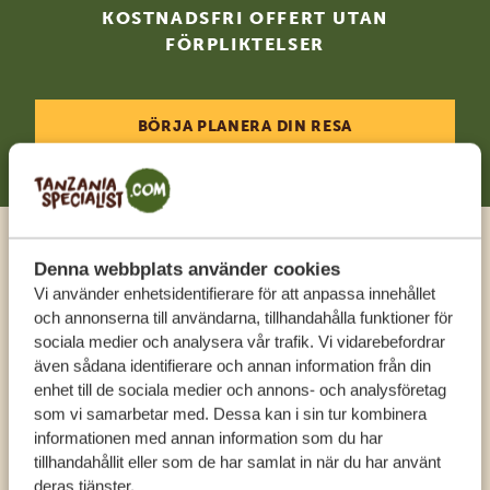
KOSTNADSFRI OFFERT UTAN
FÖRPLIKTELSER
BÖRJA PLANERA DIN RESA
Ring en expert
Denna webbplats använder cookies
Vi använder enhetsidentifierare för att anpassa innehållet
och annonserna till användarna, tillhandahålla funktioner för
FÅ PERSONLIG RÅDGIVNING FRÅN VÅRA
sociala medier och analysera vår trafik. Vi vidarebefordrar
EXPERTER
även sådana identifierare och annan information från din
enhet till de sociala medier och annons- och analysföretag
som vi samarbetar med. Dessa kan i sin tur kombinera
informationen med annan information som du har
SV:
+31 174 788 108
tillhandahållit eller som de har samlat in när du har använt
deras tjänster.