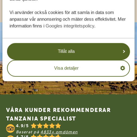
KONTAKT
Vi använder också cookies för att samla in data som
anpassar vår annonsering och mäter dess effektivitet. Mer
information finns i
Googles integritetspolicy
.
Tillåt alla
Visa detaljer
Footer
VÅRA KUNDER REKOMMENDERAR
TANZANIA SPECIALIST
4.9/5
Baserat på
4833+ omdömen