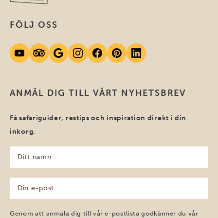
FÖLJ OSS
ANMÄL DIG TILL VÅRT NYHETSBREV
Få safariguider, restips och inspiration direkt i din
inkorg.
Ditt
namn
(Obligatoriskt)
Din
e-
post
(Obligatoriskt)
Genom att anmäla dig till vår e-postlista godkänner du vår