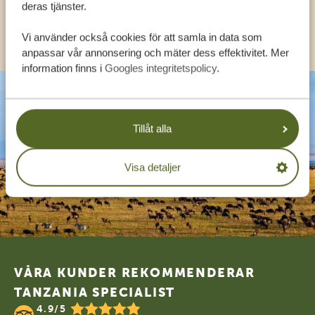
deras tjänster.
KONTAKT
Vi använder också cookies för att samla in data som
anpassar vår annonsering och mäter dess effektivitet. Mer
information finns i
Googles integritetspolicy
.
Tillåt alla
Visa detaljer
Footer
VÅRA KUNDER REKOMMENDERAR
TANZANIA SPECIALIST
4.9/5