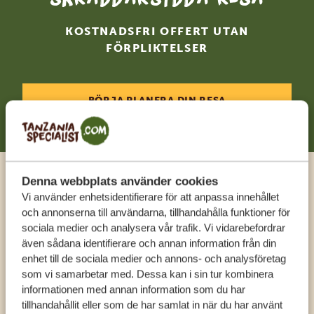
KOSTNADSFRI OFFERT UTAN
FÖRPLIKTELSER
BÖRJA PLANERA DIN RESA
Denna webbplats använder cookies
Ring en expert
Vi använder enhetsidentifierare för att anpassa innehållet
och annonserna till användarna, tillhandahålla funktioner för
sociala medier och analysera vår trafik. Vi vidarebefordrar
FÅ PERSONLIG RÅDGIVNING FRÅN VÅRA
även sådana identifierare och annan information från din
EXPERTER
enhet till de sociala medier och annons- och analysföretag
som vi samarbetar med. Dessa kan i sin tur kombinera
informationen med annan information som du har
SV:
+31 174 788 108
tillhandahållit eller som de har samlat in när du har använt