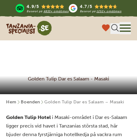
4.9/5
4.7/5
Baserat på
4833+ omdömen
Baserat på
1252+ omdömen
Tanzania Specialist
Meny
Golden Tulip Dar es Salaam - Masaki
Hem
Boenden
Golden Tulip Dar es Salaam – Masaki
Golden Tulip Hotel
i Masaki-området i Dar es-Salaam
ligger precis vid havet i Tanzanias största stad, här
bjuder denna fyrstjärniga hotellkedja på vackra rum