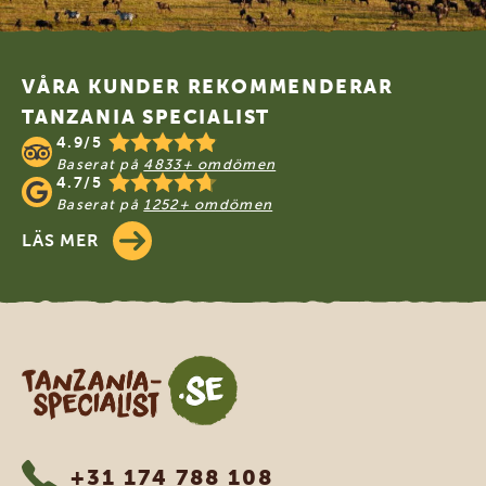
Footer
VÅRA KUNDER REKOMMENDERAR
TANZANIA SPECIALIST
4.9/5
Baserat på
4833+ omdömen
4.7/5
Baserat på
1252+ omdömen
LÄS MER
Tanzania Specialist
+31 174 788 108