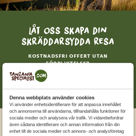
Låt oss skapa din
skräddarsydda resa
KOSTNADSFRI OFFERT UTAN
FÖRPLIKTELSER
BÖRJA PLANERA DIN RESA
Denna webbplats använder cookies
Vi använder enhetsidentifierare för att anpassa innehållet
och annonserna till användarna, tillhandahålla funktioner för
sociala medier och analysera vår trafik. Vi vidarebefordrar
Ring en expert
även sådana identifierare och annan information från din
enhet till de sociala medier och annons- och analysföretag