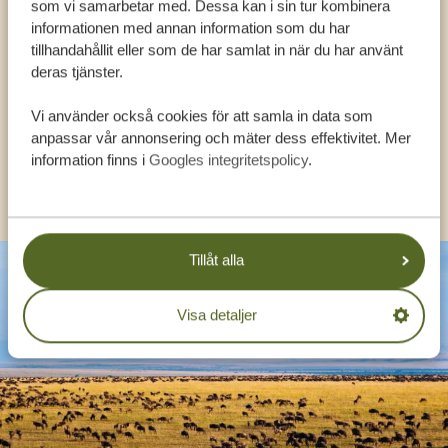
som vi samarbetar med. Dessa kan i sin tur kombinera
FÅ PERSONLIG RÅDGIVNING FRÅN VÅRA
informationen med annan information som du har
EXPERTER
tillhandahållit eller som de har samlat in när du har använt
deras tjänster.
Vi använder också cookies för att samla in data som
SV:
+31 174 788 108
anpassar vår annonsering och mäter dess effektivitet. Mer
information finns i
Googles integritetspolicy
.
KONTAKT
Tillåt alla
Visa detaljer