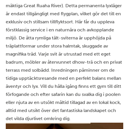
mäktiga Great Ruaha River). Detta permanenta lyxläger
är endast tillgängligt med flygplan, vilket gör det till en
exklusiv och stillsam tillflyktsort. Här får du uppleva
förstklassig service i en naturnära och avkopplande
miljö. De åtta rymliga tält-sviterna är upphöjda på
träplattformar under stora halmtak, skuggade av
magnifika träd. Varje svit är utrustad med ett eget
badrum, möbler av återvunnet dhow-trä och en privat
terrass med solbädd. Inredningen påminner om de
tidiga upptäcktsresande med en perfekt balans mellan
äventyr och lyx. Vill du hålla igång finns ett gym till ditt
förfogande och efter safarin kan du svalka dig i poolen
eller njuta av en utsökt måltid tillagad av en lokal kock,
alltid med utsikt över det fantastiska landskapet och
det vilda djurlivet omkring dig.