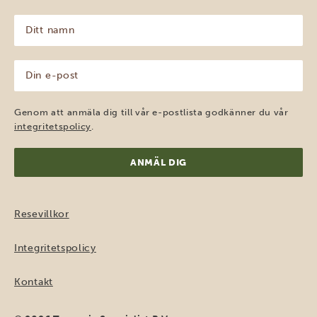
Ditt
namn
(Obligatoriskt)
Din
e-
post
(Obligatoriskt)
Genom att anmäla dig till vår e-postlista godkänner du vår
integritetspolicy
.
Resevillkor
Integritetspolicy
Kontakt