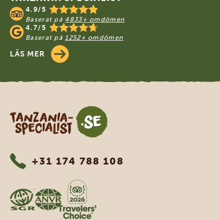
4.9/5
Baserat på
4833+ omdömen
4.7/5
Baserat på
1252+ omdömen
LÄS MER
Tanzania Specialist
+31 174 788 108