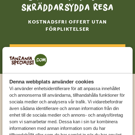
skräddarsydda resa
KOSTNADSFRI OFFERT UTAN
FÖRPLIKTELSER
BÖRJA PLANERA DIN RESA
Denna webbplats använder cookies
Vi använder enhetsidentifierare för att anpassa innehållet
Ring en expert
och annonserna till användarna, tillhandahålla funktioner för
sociala medier och analysera vår trafik. Vi vidarebefordrar
FÅ PERSONLIG RÅDGIVNING FRÅN VÅRA
även sådana identifierare och annan information från din
EXPERTER
enhet till de sociala medier och annons- och analysföretag
som vi samarbetar med. Dessa kan i sin tur kombinera
informationen med annan information som du har
tillhandahållit eller som de har samlat in när du har använt