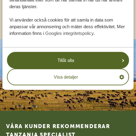
SV:
+31 174 788 108
deras tjänster.
Vi använder också cookies för att samla in data som
KONTAKT
anpassar vår annonsering och mäter dess effektivitet. Mer
information finns i
Googles integritetspolicy
.
Tillåt alla
Visa detaljer
Footer
VÅRA KUNDER REKOMMENDERAR
TANZANIA SPECIALIST