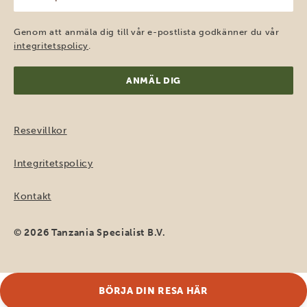
e-
post
(Obligatoriskt)
Genom att anmäla dig till vår e-postlista godkänner du vår
integritetspolicy
.
Resevillkor
Integritetspolicy
Kontakt
© 2026 Tanzania Specialist B.V.
BÖRJA DIN RESA HÄR