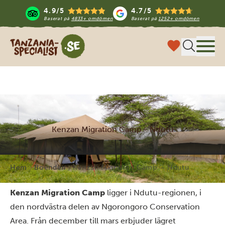
4.9/5
4.7/5
Baserat på
4833+ omdömen
Baserat på
1252+ omdömen
Tanzania Specialist
Meny
Kenzan Migration Camp - Ndutu
Hem
Boenden
Kenzan Migration Camp – Ndutu
Kenzan Migration Camp
ligger i Ndutu-regionen, i
den nordvästra delen av Ngorongoro Conservation
Area. Från december till mars erbjuder lägret