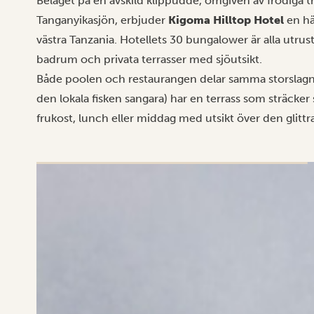
Beläget på en avskild klippudde, omgiven av frodiga t
Tanganyikasjön, erbjuder
Kigoma Hilltop Hotel
en här
västra Tanzania. Hotellets 30 bungalower är alla utr
badrum och privata terrasser med sjöutsikt.
Både poolen och restaurangen delar samma storslagna
den lokala fisken sangara) har en terrass som sträcker 
frukost, lunch eller middag med utsikt över den glittr