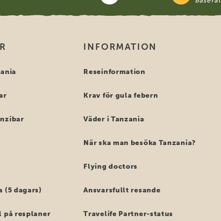
Basera
OR
INFORMATION
zania
Reseinformation
ar
Krav för gula febern
anzibar
Väder i Tanzania
När ska man besöka Tanzania?
Flying doctors
a (5 dagars)
Ansvarsfullt resande
l på resplaner
Travelife Partner-status