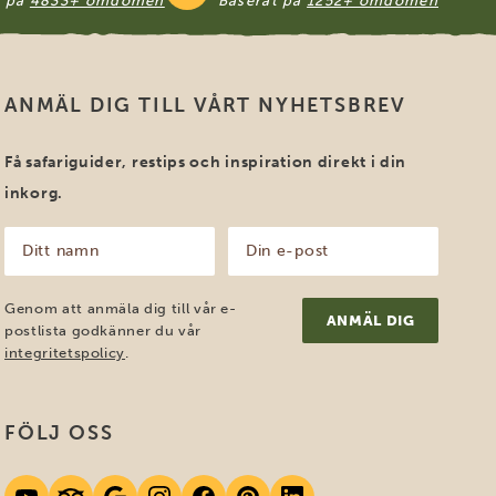
t på
4833+ omdömen
Baserat på
1252+ omdömen
ANMÄL DIG TILL VÅRT NYHETSBREV
Få safariguider, restips och inspiration direkt i din
inkorg.
Ditt
Din
namn
e-
post
(Obligatoriskt)
(Obligatoriskt)
Genom att anmäla dig till vår e-
postlista godkänner du vår
integritetspolicy
.
FÖLJ OSS