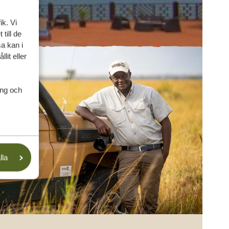
ik. Vi
till de
a kan i
lit eller
ing och
lla