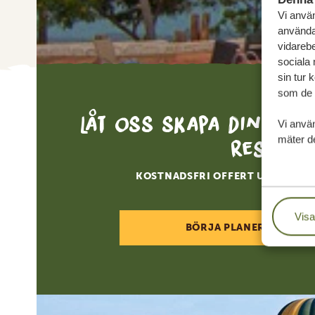
Vi använ
användar
vidarebe
sociala
sin tur 
som de h
Låt oss skapa din sk
Vi anvä
mäter de
resa
KOSTNADSFRI OFFERT UTAN FÖR
Visa
BÖRJA PLANERA DIN RE