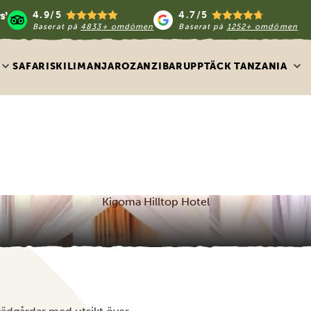
4.9/5
4.7/5
Baserat på
4833+ omdömen
Baserat på
1252+ omdömen
SAFARIS
KILIMANJARO
ZANZIBAR
UPPTÄCK TANZANIA
Kigoma Hilltop Hotel