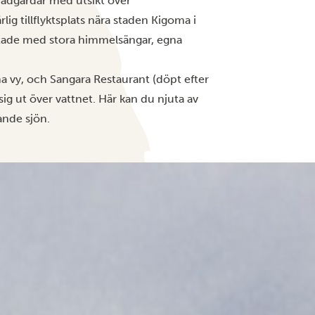
rädgårdar med utsikt över
lig tillflyktsplats nära staden Kigoma i
ustade med stora himmelsängar, egna
 vy, och Sangara Restaurant (döpt efter
sig ut över vattnet. Här kan du njuta av
ande sjön.