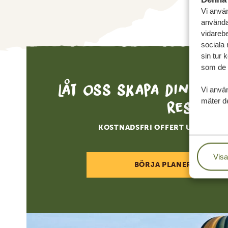
Vi använ
användar
vidarebe
sociala
sin tur 
som de h
Låt oss skapa din sk
Vi anvä
mäter de
resa
KOSTNADSFRI OFFERT UTAN FÖR
Visa
BÖRJA PLANERA DIN RE