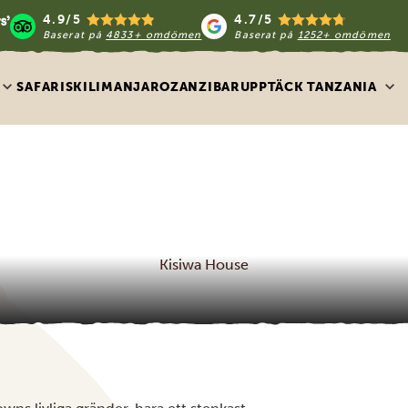
4.9/5
4.7/5
Baserat på
4833+ omdömen
Baserat på
1252+ omdömen
SAFARIS
KILIMANJARO
ZANZIBAR
UPPTÄCK TANZANIA
Kisiwa House