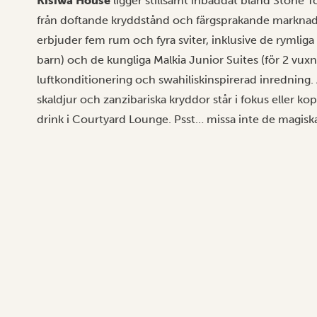
Kisiwa House
ligger stillsamt inbäddat bland Stone To
från doftande kryddstånd och färgsprakande marknade
erbjuder fem rum och fyra sviter, inklusive de rymliga
barn) och de kungliga Malkia Junior Suites (för 2 vux
luftkonditionering och swahiliskinspirerad inredning. 
skaldjur och zanzibariska kryddor står i fokus eller ko
drink i Courtyard Lounge. Psst… missa inte de magisk