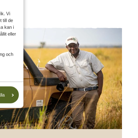
ik. Vi
till de
a kan i
lit eller
ing och
lla