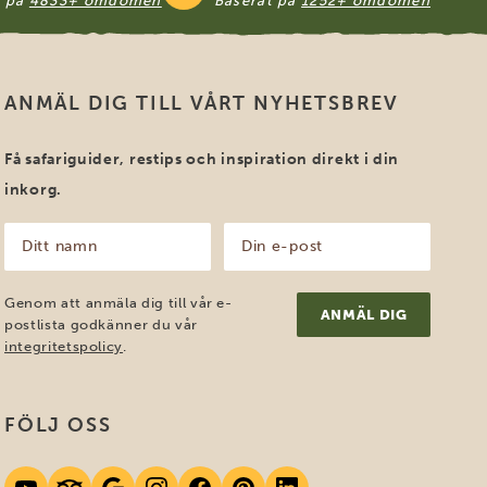
t på
4833+ omdömen
Baserat på
1252+ omdömen
ANMÄL DIG TILL VÅRT NYHETSBREV
Få safariguider, restips och inspiration direkt i din
inkorg.
Ditt
Din
namn
e-
post
(Obligatoriskt)
(Obligatoriskt)
Genom att anmäla dig till vår e-
postlista godkänner du vår
integritetspolicy
.
FÖLJ OSS