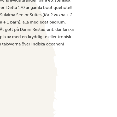
wns livliga gränder, bara ett stenkast
r. Detta 170 år gamla boutiquehotell
 Sulaima Senior Suites (för 2 vuxna + 2
na + 1 barn), alla med eget badrum,
Ät gott på Darini Restaurant, där färska
ppla av med en kryddig te eller tropisk
a takvyerna över Indiska oceanen!