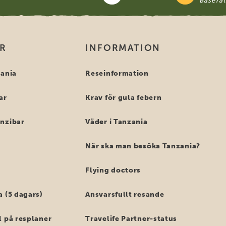
Basera
OR
INFORMATION
zania
Reseinformation
ar
Krav för gula febern
anzibar
Väder i Tanzania
När ska man besöka Tanzania?
Flying doctors
a (5 dagars)
Ansvarsfullt resande
l på resplaner
Travelife Partner-status