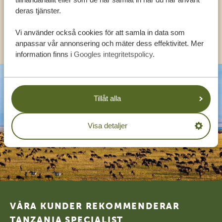
SV:
+31 174 788 108
deras tjänster.
Vi använder också cookies för att samla in data som
KONTAKT
anpassar vår annonsering och mäter dess effektivitet. Mer
information finns i
Googles integritetspolicy
.
Tillåt alla
Visa detaljer
Footer
VÅRA KUNDER REKOMMENDERAR
TANZANIA SPECIALIST