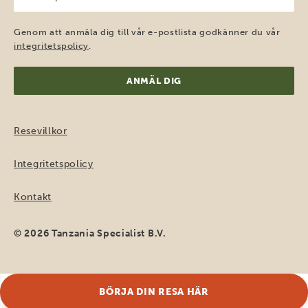
e-
post
(Obligatoriskt)
Genom att anmäla dig till vår e-postlista godkänner du vår
integritetspolicy
.
Resevillkor
Integritetspolicy
Kontakt
© 2026 Tanzania Specialist B.V.
BÖRJA DIN RESA HÄR