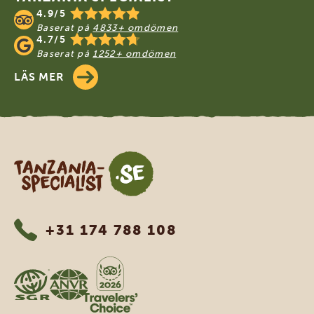
4.9/5
Baserat på
4833+ omdömen
4.7/5
Baserat på
1252+ omdömen
LÄS MER
Tanzania Specialist
+31 174 788 108