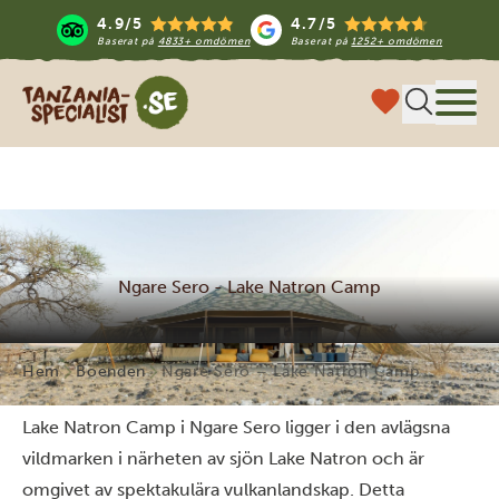
4.9/5
4.7/5
Baserat på
4833+ omdömen
Baserat på
1252+ omdömen
Tanzania Specialist
Meny
Ngare Sero - Lake Natron Camp
Hem
Boenden
Ngare Sero – Lake Natron Camp
Lake Natron Camp i Ngare Sero ligger i den avlägsna
vildmarken i närheten av sjön Lake Natron och är
omgivet av spektakulära vulkanlandskap. Detta