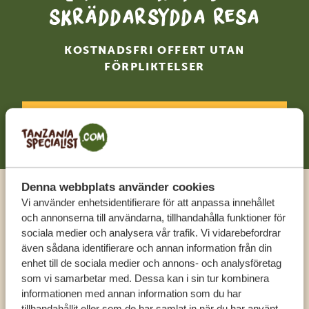
skräddarsydda resa
KOSTNADSFRI OFFERT UTAN
FÖRPLIKTELSER
BÖRJA PLANERA DIN RESA
Denna webbplats använder cookies
Vi använder enhetsidentifierare för att anpassa innehållet
Ring en expert
och annonserna till användarna, tillhandahålla funktioner för
sociala medier och analysera vår trafik. Vi vidarebefordrar
FÅ PERSONLIG RÅDGIVNING FRÅN VÅRA
även sådana identifierare och annan information från din
EXPERTER
enhet till de sociala medier och annons- och analysföretag
som vi samarbetar med. Dessa kan i sin tur kombinera
informationen med annan information som du har
tillhandahållit eller som de har samlat in när du har använt