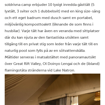
soldrivna camp erbjuder 10 lyxigt inredda gästtält (5
lyxtält, 3 sviter och 1 dubbelsvit) med en king size-säng
och ett eget badrum med dusch samt en portabel,
miljövänlig komposttoalett (liknande de som finns i
husbilar). Varje tält har även en veranda med sittplatser
där du kan njuta av den fantastiska utsikten samt
tillgång till en privat stig som leder från varje tält till en
naturlig pool som fylls på av en sötvattenskälla.
Måltider serveras i matsalstältet med panoramautsikt
över Great Rift Valley, Ol Doinyo Lengai och de (ibland)
flamingotäta stränderna vid Lake Natron.