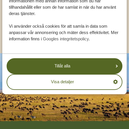
informationen med annan information som du har
tillhandahållit eller som de har samlat in när du har använt
deras tjänster.
SV:
+31 174 788 108
Vi använder också cookies för att samla in data som
anpassar vår annonsering och mäter dess effektivitet. Mer
KONTAKT
information finns i
Googles integritetspolicy
.
Tillåt alla
Visa detaljer
Footer