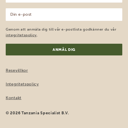
(Obligatoriskt)
Din
e-
post
(Obligatoriskt)
Genom att anmäla dig till vår e-postlista godkänner du vår
integritetspolicy
.
Resevillkor
Integritetspolicy
Kontakt
© 2026 Tanzania Specialist B.V.