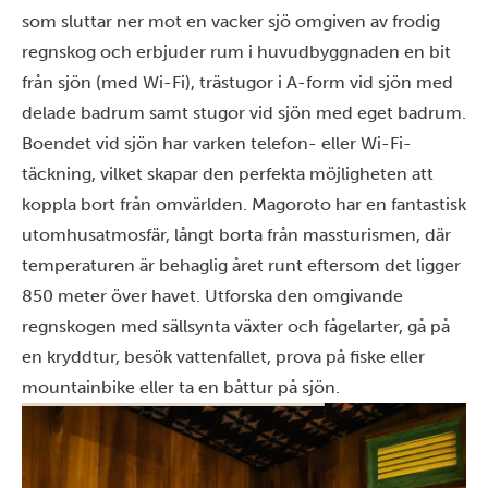
som sluttar ner mot en vacker sjö omgiven av frodig
regnskog och erbjuder rum i huvudbyggnaden en bit
från sjön (med Wi-Fi), trästugor i A-form vid sjön med
delade badrum samt stugor vid sjön med eget badrum.
Boendet vid sjön har varken telefon- eller Wi-Fi-
täckning, vilket skapar den perfekta möjligheten att
koppla bort från omvärlden. Magoroto har en fantastisk
utomhusatmosfär, långt borta från massturismen, där
temperaturen är behaglig året runt eftersom det ligger
850 meter över havet. Utforska den omgivande
regnskogen med sällsynta växter och fågelarter, gå på
en kryddtur, besök vattenfallet, prova på fiske eller
mountainbike eller ta en båttur på sjön.