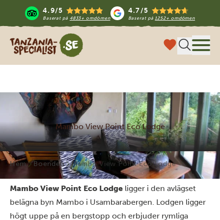
4.9/5
4.7/5
Baserat på
4833+ omdömen
Baserat på
1252+ omdömen
Tanzania Specialist
Meny
Mambo View Point Eco Lodge
Hem
Boenden
Mambo View Point Eco Lodge
Mambo View Point Eco Lodge
ligger i den avlägset
belägna byn Mambo i Usambarabergen. Lodgen ligger
högt uppe på en bergstopp och erbjuder rymliga