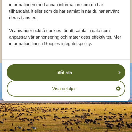
informationen med annan information som du har
EXPERTER
tillhandahållit eller som de har samlat in när du har använt
deras tjänster.
SV:
+31 174 788 108
Vi använder också cookies för att samla in data som
anpassar vår annonsering och mäter dess effektivitet. Mer
information finns i
Googles integritetspolicy
.
KONTAKT
Tillåt alla
Visa detaljer