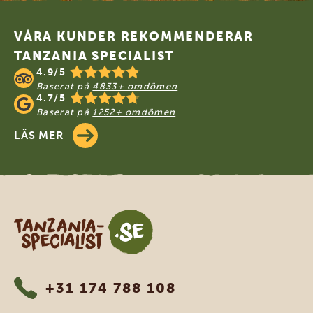
Footer
VÅRA KUNDER REKOMMENDERAR
TANZANIA SPECIALIST
4.9/5
Baserat på
4833+ omdömen
4.7/5
Baserat på
1252+ omdömen
LÄS MER
Tanzania Specialist
+31 174 788 108