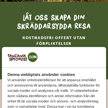
Låt oss skapa din
skräddarsydda resa
KOSTNADSFRI OFFERT UTAN
FÖRPLIKTELSER
BÖRJA PLANERA DIN RESA
Denna webbplats använder cookies
Vi använder enhetsidentifierare för att anpassa innehållet
och annonserna till användarna, tillhandahålla funktioner för
sociala medier och analysera vår trafik. Vi vidarebefordrar
Ring en expert
även sådana identifierare och annan information från din
enhet till de sociala medier och annons- och analysföretag
FÅ PERSONLIG RÅDGIVNING FRÅN VÅRA
som vi samarbetar med. Dessa kan i sin tur kombinera