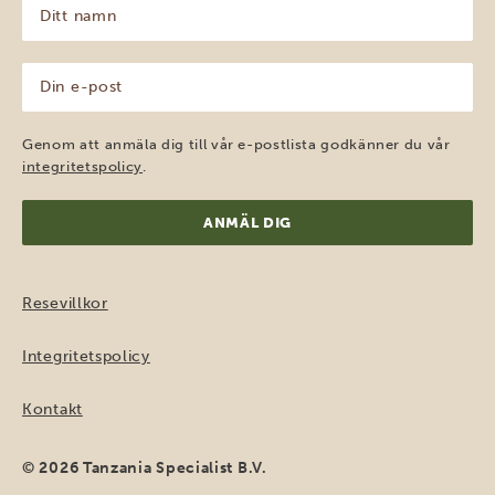
Ditt
namn
(Obligatoriskt)
Din
e-
post
(Obligatoriskt)
Genom att anmäla dig till vår e-postlista godkänner du vår
integritetspolicy
.
Resevillkor
Integritetspolicy
Kontakt
© 2026 Tanzania Specialist B.V.