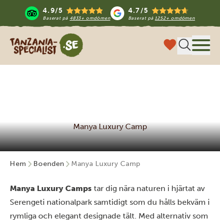
4.9/5
4.7/5
Baserat på
4833+ omdömen
Baserat på
1252+ omdömen
Tanzania Specialist
Meny
Manya Luxury Camp
Hem
Boenden
Manya Luxury Camp
Manya Luxury Camps
tar dig nära naturen i hjärtat av
Serengeti nationalpark samtidigt som du hålls bekväm i
rymliga och elegant designade tält. Med alternativ som