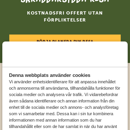
KOSTNADSFRI OFFERT UTAN
FÖRPLIKTELSER
BÖRJA PLANERA DIN RESA
Denna webbplats använder cookies
Ring en expert
Vi använder enhetsidentifierare för att anpassa innehållet
och annonserna till användarna, tillhandahålla funktioner för
sociala medier och analysera vår trafik. Vi vidarebefordrar
FÅ PERSONLIG RÅDGIVNING FRÅN VÅRA
även sådana identifierare och annan information från din
EXPERTER
enhet till de sociala medier och annons- och analysföretag
som vi samarbetar med. Dessa kan i sin tur kombinera
informationen med annan information som du har
SV:
+31 174 788 108
tillhandahållit eller som de har samlat in när du har använt