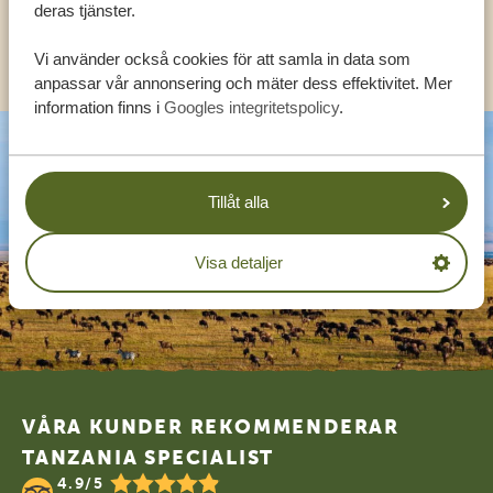
deras tjänster.
KONTAKT
Vi använder också cookies för att samla in data som
anpassar vår annonsering och mäter dess effektivitet. Mer
information finns i
Googles integritetspolicy
.
Tillåt alla
Visa detaljer
Footer
VÅRA KUNDER REKOMMENDERAR
TANZANIA SPECIALIST
4.9/5