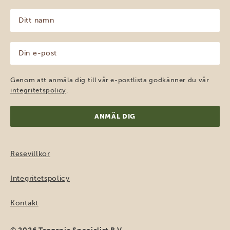
Ditt
namn
(Obligatoriskt)
Din
e-
post
(Obligatoriskt)
Genom att anmäla dig till vår e-postlista godkänner du vår
integritetspolicy
.
Resevillkor
Integritetspolicy
Kontakt