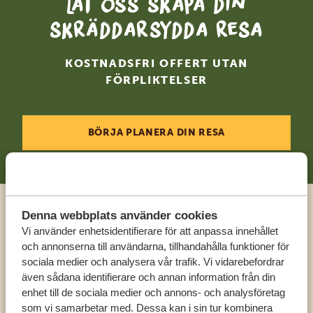
Låt oss skapa din
skräddarsydda resa
KOSTNADSFRI OFFERT UTAN
FÖRPLIKTELSER
BÖRJA PLANERA DIN RESA
Denna webbplats använder cookies
Ring en expert
Vi använder enhetsidentifierare för att anpassa innehållet
och annonserna till användarna, tillhandahålla funktioner för
sociala medier och analysera vår trafik. Vi vidarebefordrar
FÅ PERSONLIG RÅDGIVNING FRÅN VÅRA
även sådana identifierare och annan information från din
EXPERTER
enhet till de sociala medier och annons- och analysföretag
som vi samarbetar med. Dessa kan i sin tur kombinera