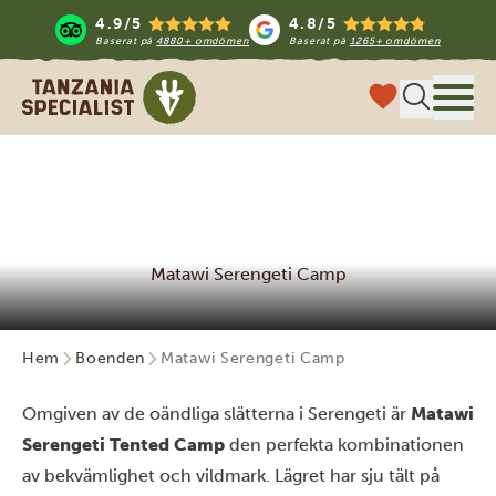
4.9/5
4.8/5
Baserat på
4880+ omdömen
Baserat på
1265+ omdömen
Tanzania Specialist
Meny
Matawi Serengeti Camp
Hem
Boenden
Matawi Serengeti Camp
Omgiven av de oändliga slätterna i Serengeti är
Matawi
Serengeti Tented Camp
den perfekta kombinationen
av bekvämlighet och vildmark. Lägret har sju tält på