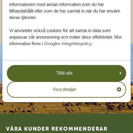
informationen med annan information som du har
SV:
+31 174 788 108
tillhandahållit eller som de har samlat in när du har använt
deras tjänster.
KONTAKT
Vi använder också cookies för att samla in data som
anpassar vår annonsering och mäter dess effektivitet. Mer
information finns i
Googles integritetspolicy
.
Tillåt alla
Visa detaljer
Footer
VÅRA KUNDER REKOMMENDERAR