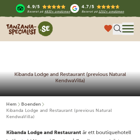
4.9/5
4.7/5
Baserat på
4833+ omdömen
Baserat på
1252+ omdömen
Tanzania Specialist
Meny
Kibanda Lodge and Restaurant (previous Natural
KendwaVilla)
Hem
Boenden
Kibanda Lodge and Restaurant (previous Natural
KendwaVilla)
Kibanda Lodge and Restaurant
är ett boutiquehotell