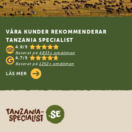
Footer
VÅRA KUNDER REKOMMENDERAR
TANZANIA SPECIALIST
4.9/5
Baserat på
4833+ omdömen
4.7/5
Baserat på
1252+ omdömen
LÄS MER
Tanzania Specialist