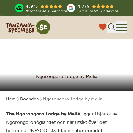
4.9/5
4.7/5
Baserat på
4833+ omdömen
Baserat på
1252+ omdömen
Tanzania Specialist
Meny
Ngorongoro Lodge by Melia
Hem
Boenden
Ngorongoro Lodge by Melia
The Ngorongoro Lodge by Meliá
ligger i hjärtat av
Ngorongorohöglandet och har utsikt över det
berömda UNESCO-skyddade naturområdet