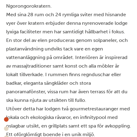
Ngorongorokratern.
Med sina 28 rum och 24 rymliga sviter med hisnande
vyer över kratern erbjuder denna nyrenoverade lodge
lyxiga faciliteter men har samtidigt hållbarhet i fokus.
En stor del av elen produceras genom solpaneler, och
plastanvändning undviks tack vare en egen
vattenanläggning på området. Interiören är inspirerad
av massajtraditioner samt konst och alla möbler är
lokalt tillverkade. I rummen finns regnduschar eller
badkar, eleganta sängkläder och stora
panoramafönster, vissa rum har även terrass för att du
ska kunna njuta av utsikten till fullo.
Utöver detta har lodgen två gourmetrestauranger med
lokala och ekologiska råvaror, en infinitypool med
oslagbar utsikt, en grillplats samt ett spa för avkoppling.
Ett oförglömligt boende i en unik miljö.