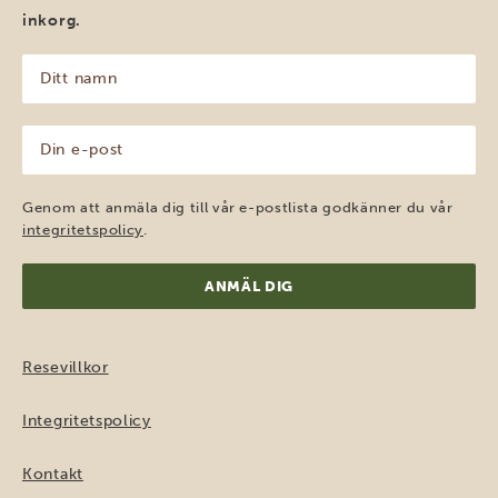
inkorg.
Ditt
namn
(Obligatoriskt)
Din
e-
post
(Obligatoriskt)
Genom att anmäla dig till vår e-postlista godkänner du vår
integritetspolicy
.
Resevillkor
Integritetspolicy
Kontakt