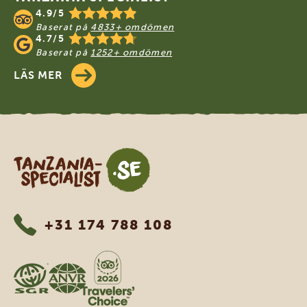
4.9/5
Baserat på
4833+ omdömen
4.7/5
Baserat på
1252+ omdömen
LÄS MER
Tanzania Specialist
+31 174 788 108