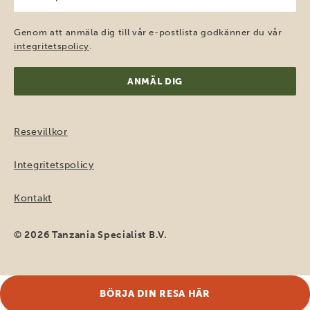
e-
post
(Obligatoriskt)
Genom att anmäla dig till vår e-postlista godkänner du vår
integritetspolicy
.
Resevillkor
Integritetspolicy
Kontakt
© 2026 Tanzania Specialist B.V.
BÖRJA DIN RESA HÄR