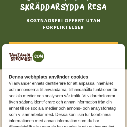
skräddarsydda resa
KOSTNADSFRI OFFERT UTAN
FÖRPLIKTELSER
BÖRJA PLANERA DIN RESA
Denna webbplats använder cookies
Vi använder enhetsidentifierare för att anpassa innehållet
Ring en expert
och annonserna till användarna, tillhandahålla funktioner för
sociala medier och analysera vår trafik. Vi vidarebefordrar
FÅ PERSONLIG RÅDGIVNING FRÅN VÅRA
även sådana identifierare och annan information från din
EXPERTER
enhet till de sociala medier och annons- och analysföretag
som vi samarbetar med. Dessa kan i sin tur kombinera
informationen med annan information som du har
tillhandahållit eller som de har samlat in när du har använt