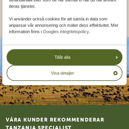
SV:
+31 174 788 108
deras tjänster.
Vi använder också cookies för att samla in data som
KONTAKT
anpassar vår annonsering och mäter dess effektivitet. Mer
information finns i
Googles integritetspolicy
.
Tillåt alla
Visa detaljer
Footer
VÅRA KUNDER REKOMMENDERAR
TANZANIA SPECIALIST