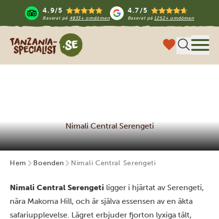
4.9/5
4.7/5
Baserat på
4833+ omdömen
Baserat på
1252+ omdömen
Tanzania Specialist
Meny
Nimali Central Serengeti
Hem
Boenden
Nimali Central Serengeti
Nimali Central Serengeti
ligger i hjärtat av Serengeti,
nära Makoma Hill, och är själva essensen av en äkta
safariupplevelse. Lägret erbjuder fjorton lyxiga tält,