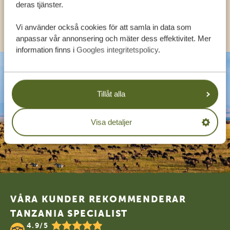
deras tjänster.
KONTAKT
Vi använder också cookies för att samla in data som
anpassar vår annonsering och mäter dess effektivitet. Mer
information finns i
Googles integritetspolicy
.
Tillåt alla
Visa detaljer
Footer
VÅRA KUNDER REKOMMENDERAR
TANZANIA SPECIALIST
4.9/5