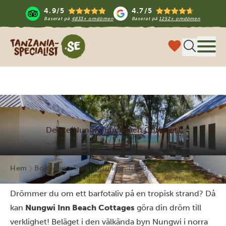
4.9/5
4.7/5
Baserat på
4833+ omdömen
Baserat på
1252+ omdömen
Tanzania Specialist
Meny
Delete(Nungwi Inn Beach Cottages)
Hem
Boenden
Delete(Nungwi Inn Beach Cottages)
Drömmer du om ett barfotaliv på en tropisk strand? Då
kan
Nungwi Inn Beach Cottages
göra din dröm till
verklighet! Beläget i den välkända byn Nungwi i norra