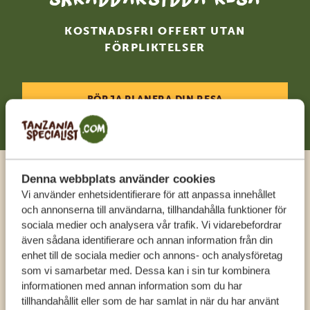
KOSTNADSFRI OFFERT UTAN
FÖRPLIKTELSER
BÖRJA PLANERA DIN RESA
Denna webbplats använder cookies
Ring en expert
Vi använder enhetsidentifierare för att anpassa innehållet
och annonserna till användarna, tillhandahålla funktioner för
sociala medier och analysera vår trafik. Vi vidarebefordrar
FÅ PERSONLIG RÅDGIVNING FRÅN VÅRA
även sådana identifierare och annan information från din
EXPERTER
enhet till de sociala medier och annons- och analysföretag
som vi samarbetar med. Dessa kan i sin tur kombinera
informationen med annan information som du har
SV:
+31 174 788 108
tillhandahållit eller som de har samlat in när du har använt