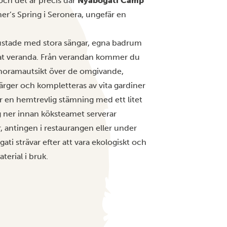
 och det är precis där
Nyabogati Camp
rner’s Spring i Seronera, ungefär en
trustade med stora sängar, egna badrum
vat veranda. Från verandan kommer du
panoramautsikt över de omgivande,
färger och kompletteras av vita gardiner
er en hemtrevlig stämning med ett litet
g ner innan köksteamet serverar
r, antingen i restaurangen eller under
ati strävar efter att vara ekologiskt och
terial i bruk.