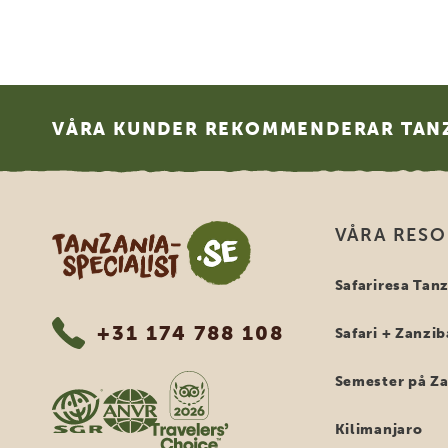
Footer
VÅRA KUNDER REKOMMENDERAR TANZ
Tanzania Specialist
VÅRA RES
Safariresa Tan
+31 174 788 108
Safari + Zanzib
Semester på Z
Kilimanjaro