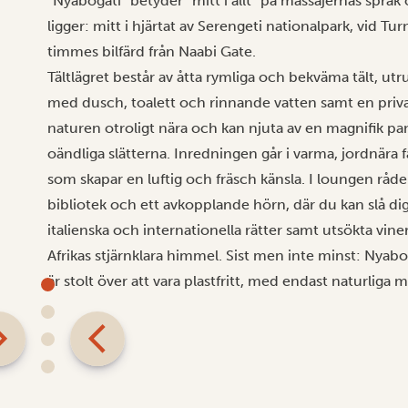
”Nyabogati” betyder ”mitt i allt” på massajernas språk
ligger: mitt i hjärtat av Serengeti nationalpark, vid Tu
timmes bilfärd från Naabi Gate.
Tältlägret består av åtta rymliga och bekväma tält, u
med dusch, toalett och rinnande vatten samt en pri
naturen otroligt nära och kan njuta av en magnifik 
oändliga slätterna. Inredningen går i varma, jordnära 
som skapar en luftig och fräsch känsla. I loungen råd
bibliotek och ett avkopplande hörn, där du kan slå di
italienska och internationella rätter samt utsökta vine
Afrikas stjärnklara himmel. Sist men inte minst: Nyabog
är stolt över att vara plastfritt, med endast naturliga ma