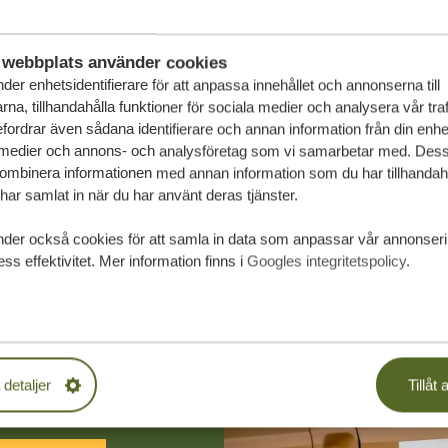
webbplats använder cookies
der enhetsidentifierare för att anpassa innehållet och annonserna till
na, tillhandahålla funktioner för sociala medier och analysera vår traf
fordrar även sådana identifierare och annan information från din enhet 
 medier och annons- och analysföretag som vi samarbetar med. Dess
kombinera informationen med annan information som du har tillhandahål
ar samlat in när du har använt deras tjänster.
nder också cookies för att samla in data som anpassar vår annonser
ss effektivitet. Mer information finns i
Googles integritetspolicy
.
räddarsydda
 detaljer
Tillåt a
PLIKTELSER