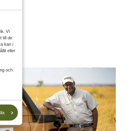
ik. Vi
till de
a kan i
lit eller
ing och
lla