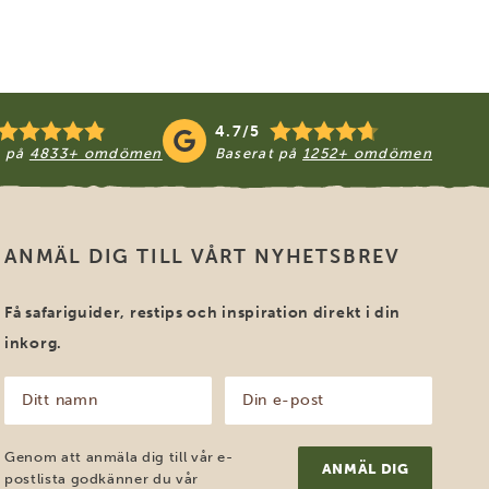
4.7/5
t på
4833+ omdömen
Baserat på
1252+ omdömen
ANMÄL DIG TILL VÅRT NYHETSBREV
Få safariguider, restips och inspiration direkt i din
inkorg.
Ditt
Din
namn
e-
post
(Obligatoriskt)
(Obligatoriskt)
Genom att anmäla dig till vår e-
postlista godkänner du vår