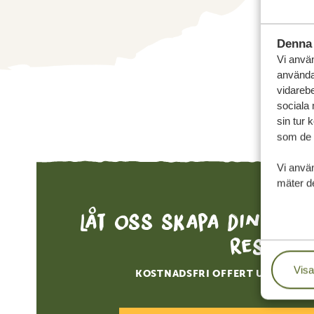
Denna 
Vi använ
användar
vidarebe
sociala
sin tur 
som de h
Vi anvä
mäter de
Låt oss skapa din sk
resa
Visa
KOSTNADSFRI OFFERT UTAN FÖR