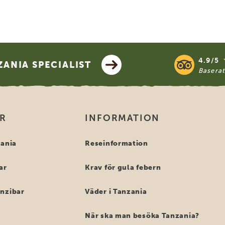
4.9/5
ANIA SPECIALIST
Basera
OR
INFORMATION
zania
Reseinformation
ar
Krav för gula febern
anzibar
Väder i Tanzania
När ska man besöka Tanzania?