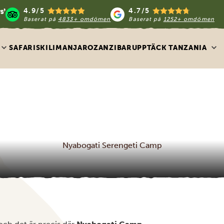
4.9/5
4.7/5
Baserat på
4833+ omdömen
Baserat på
1252+ omdömen
SAFARIS
KILIMANJARO
ZANZIBAR
UPPTÄCK TANZANIA
Nyabogati Serengeti Camp