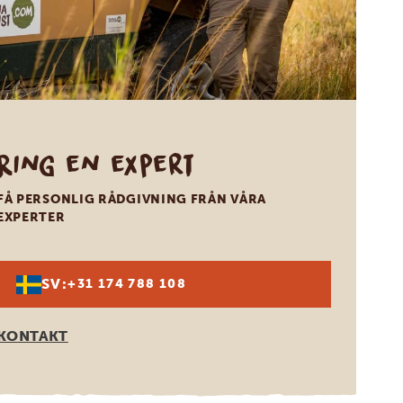
Ring en expert
FÅ PERSONLIG RÅDGIVNING FRÅN VÅRA
EXPERTER
SV:
+31 174 788 108
KONTAKT