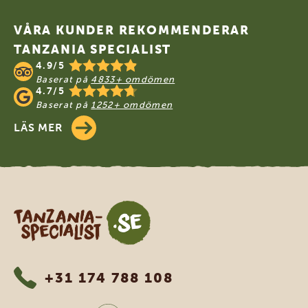
Footer
VÅRA KUNDER REKOMMENDERAR
TANZANIA SPECIALIST
4.9/5
Baserat på
4833+ omdömen
4.7/5
Baserat på
1252+ omdömen
LÄS MER
Tanzania Specialist
+31 174 788 108