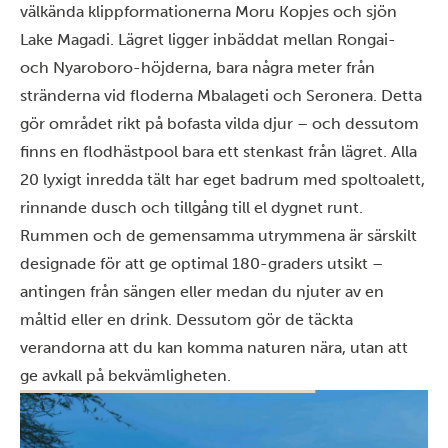
välkända klippformationerna Moru Kopjes och sjön
Lake Magadi. Lägret ligger inbäddat mellan Rongai-
och Nyaroboro-höjderna, bara några meter från
stränderna vid floderna Mbalageti och Seronera. Detta
gör området rikt på bofasta vilda djur – och dessutom
finns en flodhästpool bara ett stenkast från lägret. Alla
20 lyxigt inredda tält har eget badrum med spoltoalett,
rinnande dusch och tillgång till el dygnet runt.
Rummen och de gemensamma utrymmena är särskilt
designade för att ge optimal 180-graders utsikt –
antingen från sängen eller medan du njuter av en
måltid eller en drink. Dessutom gör de täckta
verandorna att du kan komma naturen nära, utan att
ge avkall på bekvämligheten.