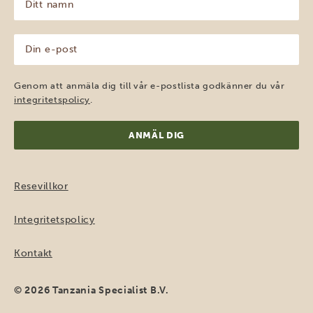
namn
(Obligatoriskt)
Din
e-
post
(Obligatoriskt)
Genom att anmäla dig till vår e-postlista godkänner du vår
integritetspolicy
.
Resevillkor
Integritetspolicy
Kontakt
© 2026 Tanzania Specialist B.V.