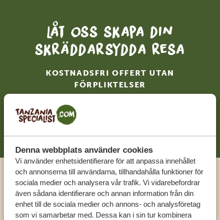
Låt oss skapa din
skräddarsydda resa
KOSTNADSFRI OFFERT UTAN
FÖRPLIKTELSER
BÖRJA PLANERA DIN RESA
Denna webbplats använder cookies
Vi använder enhetsidentifierare för att anpassa innehållet
och annonserna till användarna, tillhandahålla funktioner för
Ring en expert
sociala medier och analysera vår trafik. Vi vidarebefordrar
även sådana identifierare och annan information från din
enhet till de sociala medier och annons- och analysföretag
FÅ PERSONLIG RÅDGIVNING FRÅN VÅRA
som vi samarbetar med. Dessa kan i sin tur kombinera