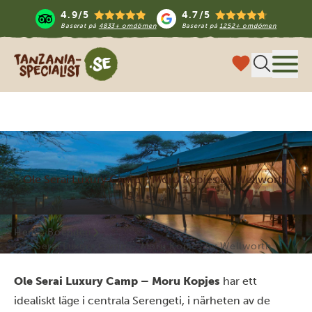
4.9/5
4.7/5
Baserat på
4833+ omdömen
Baserat på
1252+ omdömen
Tanzania Specialist
Meny
Ole Serai Luxury Camp - Moru Kopjes by Wellworth
Hem
Boenden
Ole Serai Luxury Camp – Moru Kopjes by Wellworth
Ole Serai Luxury Camp – Moru Kopjes
har ett
idealiskt läge i centrala Serengeti, i närheten av de