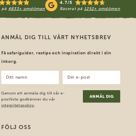
4.7/5
t på
4833+ omdömen
Baserat på
1252+ omdömen
ANMÄL DIG TILL VÅRT NYHETSBREV
Få safariguider, restips och inspiration direkt i din
inkorg.
Ditt
Din
namn
e-
post
(Obligatoriskt)
(Obligatoriskt)
Genom att anmäla dig till vår e-
postlista godkänner du vår
integritetspolicy
.
FÖLJ OSS