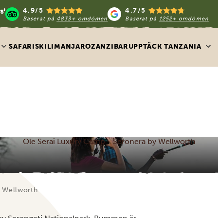
4.9/5
4.7/5
Baserat på
4833+ omdömen
Baserat på
1252+ omdömen
SAFARIS
KILIMANJARO
ZANZIBAR
UPPTÄCK TANZANIA
Ole Serai Luxury Camp - Seronera by Wellworth
y Wellworth