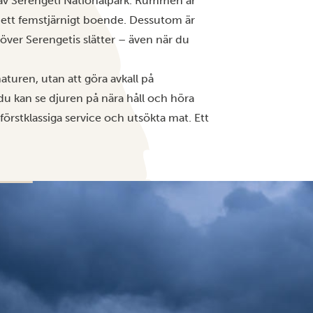
tat av Serengeti Nationalpark. Rummen är
 ett femstjärnigt boende. Dessutom är
t över Serengetis slätter – även när du
aturen, utan att göra avkall på
du kan se djuren på nära håll och höra
örstklassiga service och utsökta mat. Ett