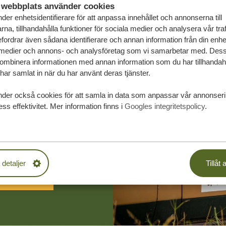
webbplats använder cookies
der enhetsidentifierare för att anpassa innehållet och annonserna till
na, tillhandahålla funktioner för sociala medier och analysera vår traf
fordrar även sådana identifierare och annan information från din enhet 
 medier och annons- och analysföretag som vi samarbetar med. Dess
kombinera informationen med annan information som du har tillhandahål
ar samlat in när du har använt deras tjänster.
nder också cookies för att samla in data som anpassar vår annonser
räddarsydda
ss effektivitet. Mer information finns i
Googles integritetspolicy
.
PLIKTELSER
 detaljer
Tillåt a
SA