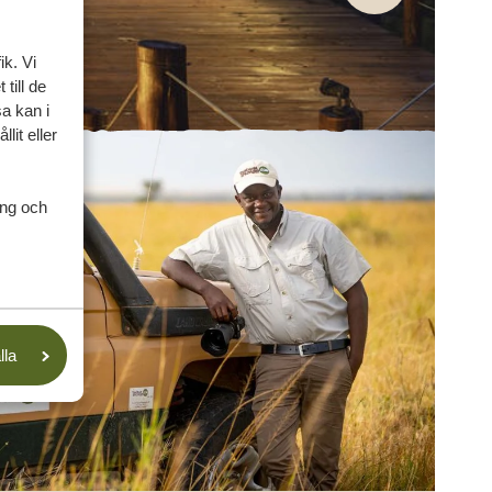
ik. Vi
till de
a kan i
lit eller
ing och
lla