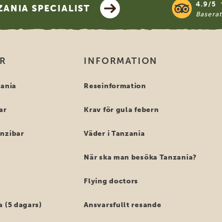
4.9/5
ANIA SPECIALIST
Basera
OR
INFORMATION
zania
Reseinformation
ar
Krav för gula febern
anzibar
Väder i Tanzania
När ska man besöka Tanzania?
Flying doctors
a (5 dagars)
Ansvarsfullt resande