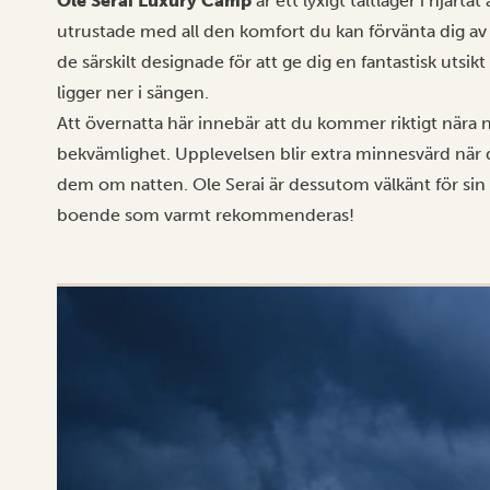
Ole Serai Luxury Camp
är ett lyxigt tältläger i hjär
utrustade med all den komfort du kan förvänta dig av
de särskilt designade för att ge dig en fantastisk utsik
ligger ner i sängen.
Att övernatta här innebär att du kommer riktigt nära n
bekvämlighet. Upplevelsen blir extra minnesvärd när 
dem om natten. Ole Serai är dessutom välkänt för sin f
boende som varmt rekommenderas!