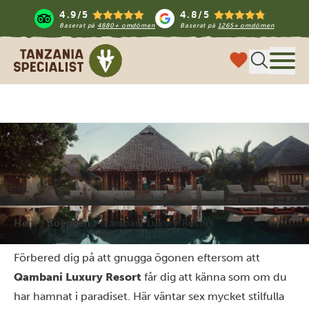
4.9/5
4.8/5
Baserat på
4880+ omdömen
Baserat på
1265+ omdömen
Tanzania Specialist
Meny
Qambani Luxury Resort
Hem
Boenden
Qambani Luxury Resort
Förbered dig på att gnugga ögonen eftersom att
Qambani Luxury Resort
får dig att känna som om du
har hamnat i paradiset. Här väntar sex mycket stilfulla