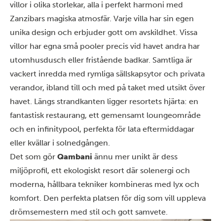
villor i olika storlekar, alla i perfekt harmoni med
Zanzibars magiska atmosfär. Varje villa har sin egen
unika design och erbjuder gott om avskildhet. Vissa
villor har egna små pooler precis vid havet andra har
utomhusdusch eller fristående badkar. Samtliga är
vackert inredda med rymliga sällskapsytor och privata
verandor, ibland till och med på taket med utsikt över
havet. Längs strandkanten ligger resortets hjärta: en
fantastisk restaurang, ett gemensamt loungeområde
och en infinitypool, perfekta för lata eftermiddagar
eller kvällar i solnedgången.
Det som gör
Qambani
ännu mer unikt är dess
miljöprofil, ett ekologiskt resort där solenergi och
moderna, hållbara tekniker kombineras med lyx och
komfort. Den perfekta platsen för dig som vill uppleva
drömsemestern med stil och gott samvete.