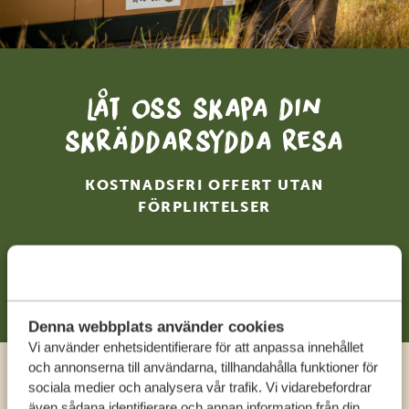
Låt oss skapa din
skräddarsydda resa
KOSTNADSFRI OFFERT UTAN
FÖRPLIKTELSER
BÖRJA PLANERA DIN RESA
Denna webbplats använder cookies
Vi använder enhetsidentifierare för att anpassa innehållet
och annonserna till användarna, tillhandahålla funktioner för
sociala medier och analysera vår trafik. Vi vidarebefordrar
Ring en expert
även sådana identifierare och annan information från din