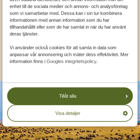
enhet till de sociala medier och annons- och analysföretag
FÅ PERSONLIG RÅDGIVNING FRÅN VÅRA
som vi samarbetar med. Dessa kan i sin tur kombinera
EXPERTER
informationen med annan information som du har
tillhandahållit eller som de har samlat in när du har använt
deras tjänster.
SV:
+31 174 788 108
Vi använder också cookies för att samla in data som
anpassar vår annonsering och mäter dess effektivitet. Mer
information finns i
Googles integritetspolicy
.
KONTAKT
Tillåt alla
Visa detaljer