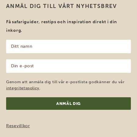
ANMÄL DIG TILL VÅRT NYHETSBREV
Få safariguider, restips och inspiration direkt i din
inkorg.
Ditt
namn
(Obligatoriskt)
Din
e-
post
(Obligatoriskt)
Genom att anmäla dig till vår e-postlista godkänner du vår
integritetspolicy
.
Resevillkor