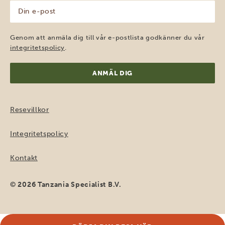
Din
e-
post
(Obligatoriskt)
Genom att anmäla dig till vår e-postlista godkänner du vår
integritetspolicy
.
Resevillkor
Integritetspolicy
Kontakt
© 2026 Tanzania Specialist B.V.