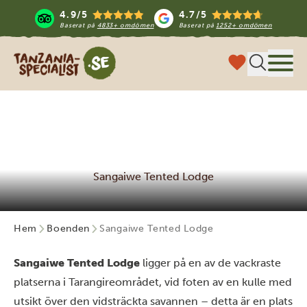
4.9/5
4.7/5
Baserat på
4833+ omdömen
Baserat på
1252+ omdömen
Tanzania Specialist
Meny
Sangaiwe Tented Lodge
Hem
Boenden
Sangaiwe Tented Lodge
Sangaiwe Tented Lodge
ligger på en av de vackraste
platserna i Tarangireområdet, vid foten av en kulle med
utsikt över den vidsträckta savannen – detta är en plats