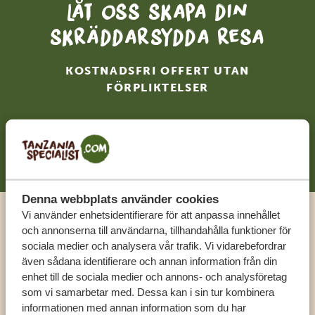
Låt oss skapa din
skräddarsydda resa
KOSTNADSFRI OFFERT UTAN
FÖRPLIKTELSER
BÖRJA PLANERA DIN RESA
Denna webbplats använder cookies
Vi använder enhetsidentifierare för att anpassa innehållet
Ring en expert
och annonserna till användarna, tillhandahålla funktioner för
sociala medier och analysera vår trafik. Vi vidarebefordrar
även sådana identifierare och annan information från din
FÅ PERSONLIG RÅDGIVNING FRÅN VÅRA
enhet till de sociala medier och annons- och analysföretag
EXPERTER
som vi samarbetar med. Dessa kan i sin tur kombinera
informationen med annan information som du har