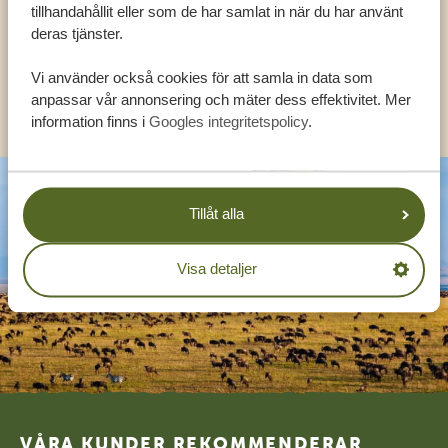
tillhandahållit eller som de har samlat in när du har använt
deras tjänster.
SV:
+31 174 788 108
Vi använder också cookies för att samla in data som
KONTAKT
anpassar vår annonsering och mäter dess effektivitet. Mer
information finns i
Googles integritetspolicy
.
Tillåt alla
Visa detaljer
Footer
VÅRA KUNDER REKOMMENDERAR