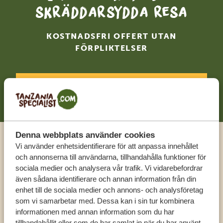
skräddarsydda resa
KOSTNADSFRI OFFERT UTAN
FÖRPLIKTELSER
BÖRJA PLANERA DIN RESA
Denna webbplats använder cookies
Vi använder enhetsidentifierare för att anpassa innehållet
Ring en expert
och annonserna till användarna, tillhandahålla funktioner för
sociala medier och analysera vår trafik. Vi vidarebefordrar
FÅ PERSONLIG RÅDGIVNING FRÅN VÅRA
även sådana identifierare och annan information från din
EXPERTER
enhet till de sociala medier och annons- och analysföretag
som vi samarbetar med. Dessa kan i sin tur kombinera
informationen med annan information som du har
tillhandahållit eller som de har samlat in när du har använt