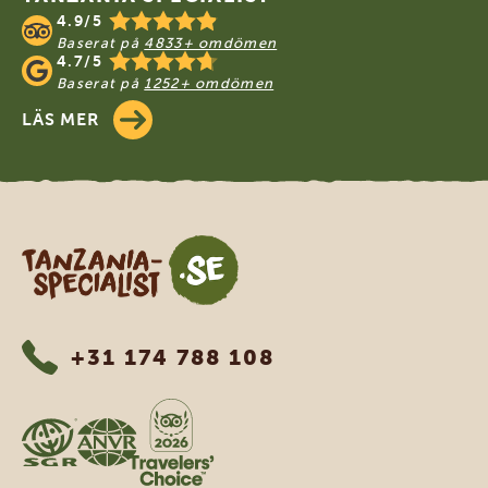
4.9/5
Baserat på
4833+ omdömen
4.7/5
Baserat på
1252+ omdömen
LÄS MER
Tanzania Specialist
+31 174 788 108