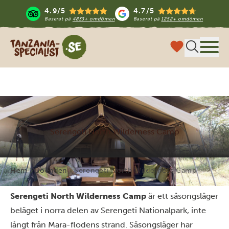
4.9/5
4.7/5
Baserat på
4833+ omdömen
Baserat på
1252+ omdömen
Tanzania Specialist
Meny
Serengeti North Wilderness Camp
Hem
Boenden
Serengeti North Wilderness Camp
Serengeti North Wilderness Camp
är ett säsongsläger
beläget i norra delen av Serengeti Nationalpark, inte
långt från Mara-flodens strand. Säsongsläger har