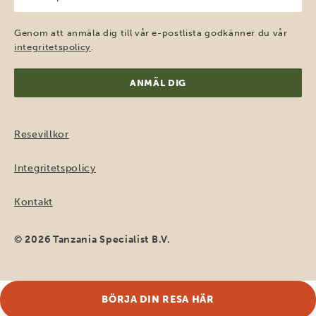
e-
post
(Obligatoriskt)
Genom att anmäla dig till vår e-postlista godkänner du vår
integritetspolicy
.
Resevillkor
Integritetspolicy
Kontakt
© 2026 Tanzania Specialist B.V.
BÖRJA DIN RESA HÄR