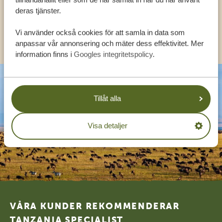
SV:
+31 174 788 108
deras tjänster.
Vi använder också cookies för att samla in data som
KONTAKT
anpassar vår annonsering och mäter dess effektivitet. Mer
information finns i
Googles integritetspolicy
.
Tillåt alla
Visa detaljer
Footer
VÅRA KUNDER REKOMMENDERAR
TANZANIA SPECIALIST