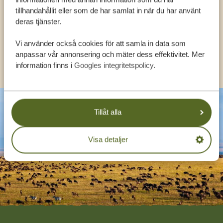
tillhandahållit eller som de har samlat in när du har använt
deras tjänster.
SV:
+31 174 788 108
Vi använder också cookies för att samla in data som
anpassar vår annonsering och mäter dess effektivitet. Mer
KONTAKT
information finns i
Googles integritetspolicy
.
Tillåt alla
Visa detaljer
Footer