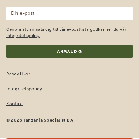
(Obligatoriskt)
Din
e-
post
(Obligatoriskt)
Genom att anmäla dig till vår e-postlista godkänner du vår
integritetspolicy
.
Resevillkor
Integritetspolicy
Kontakt
© 2026 Tanzania Specialist B.V.