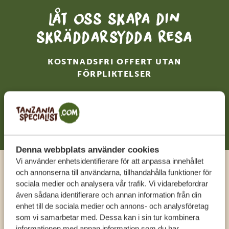
Låt oss skapa din
skräddarsydda resa
KOSTNADSFRI OFFERT UTAN
FÖRPLIKTELSER
BÖRJA PLANERA DIN RESA
Denna webbplats använder cookies
Vi använder enhetsidentifierare för att anpassa innehållet
och annonserna till användarna, tillhandahålla funktioner för
Ring en expert
sociala medier och analysera vår trafik. Vi vidarebefordrar
även sådana identifierare och annan information från din
enhet till de sociala medier och annons- och analysföretag
FÅ PERSONLIG RÅDGIVNING FRÅN VÅRA
som vi samarbetar med. Dessa kan i sin tur kombinera
EXPERTER
informationen med annan information som du har