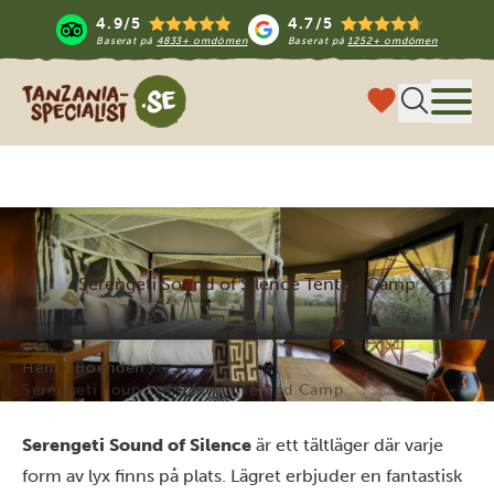
4.9/5
4.7/5
Baserat på
4833+ omdömen
Baserat på
1252+ omdömen
Tanzania Specialist
Meny
Serengeti Sound of Silence Tented Camp
Hem
Boenden
Serengeti Sound of Silence Tented Camp
Serengeti Sound of Silence
är ett tältläger där varje
form av lyx finns på plats. Lägret erbjuder en fantastisk