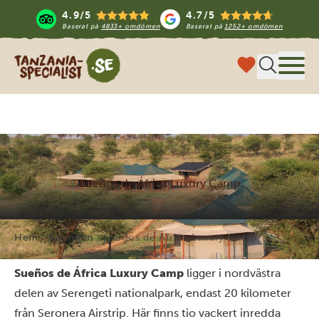
4.9/5
4.7/5
Baserat på
4833+ omdömen
Baserat på
1252+ omdömen
Tanzania Specialist
Meny
Sueños de África Luxury Camp
Hem
Boenden
Sueños de África Luxury Camp
Sueños de África Luxury Camp
ligger i nordvästra
delen av Serengeti nationalpark, endast 20 kilometer
från Seronera Airstrip. Här finns tio vackert inredda