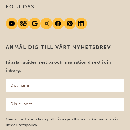
FÖLJ OSS
ANMÄL DIG TILL VÅRT NYHETSBREV
Få safariguider, restips och inspiration direkt i din
inkorg.
Ditt
namn
(Obligatoriskt)
Din
e-
post
(Obligatoriskt)
Genom att anmäla dig till vår e-postlista godkänner du vår
integritetspolicy
.