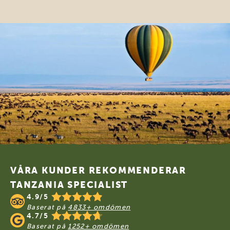
Footer
VÅRA KUNDER REKOMMENDERAR
TANZANIA SPECIALIST
4.9/5
Baserat på
4833+ omdömen
4.7/5
Baserat på
1252+ omdömen