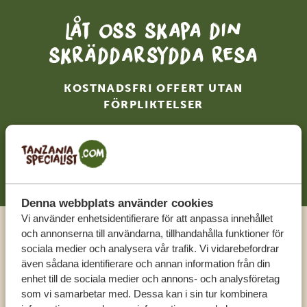
Låt oss skapa din
skräddarsydda resa
KOSTNADSFRI OFFERT UTAN
FÖRPLIKTELSER
BÖRJA PLANERA DIN RESA
Denna webbplats använder cookies
Vi använder enhetsidentifierare för att anpassa innehållet
och annonserna till användarna, tillhandahålla funktioner för
Ring en expert
sociala medier och analysera vår trafik. Vi vidarebefordrar
även sådana identifierare och annan information från din
enhet till de sociala medier och annons- och analysföretag
FÅ PERSONLIG RÅDGIVNING FRÅN VÅRA
som vi samarbetar med. Dessa kan i sin tur kombinera
EXPERTER