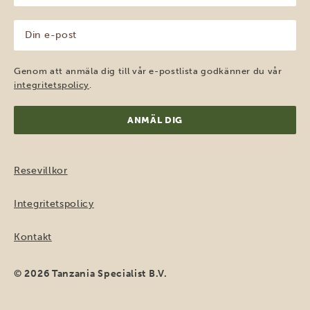
(Obligatoriskt)
Din
e-
post
(Obligatoriskt)
Genom att anmäla dig till vår e-postlista godkänner du vår
integritetspolicy
.
Resevillkor
Integritetspolicy
Kontakt
© 2026 Tanzania Specialist B.V.