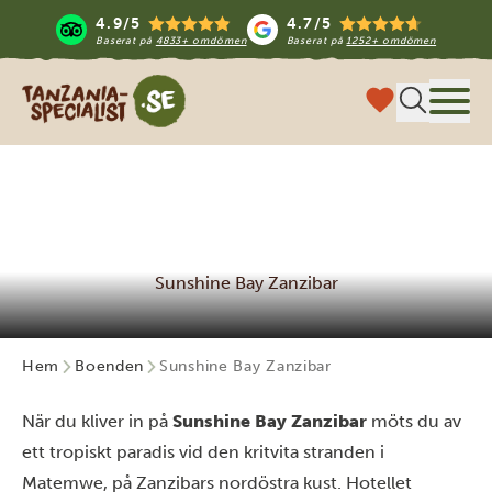
4.9/5
4.7/5
Baserat på
4833+ omdömen
Baserat på
1252+ omdömen
Tanzania Specialist
Meny
Sunshine Bay Zanzibar
Hem
Boenden
Sunshine Bay Zanzibar
När du kliver in på
Sunshine Bay Zanzibar
möts du av
ett tropiskt paradis vid den kritvita stranden i
Matemwe, på Zanzibars nordöstra kust. Hotellet