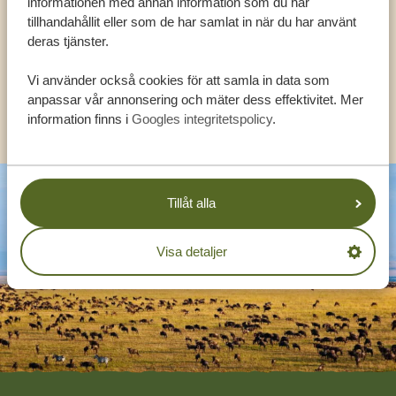
informationen med annan information som du har
tillhandahållit eller som de har samlat in när du har använt
deras tjänster.
SV:
+31 174 788 108
Vi använder också cookies för att samla in data som
anpassar vår annonsering och mäter dess effektivitet. Mer
KONTAKT
information finns i
Googles integritetspolicy
.
Tillåt alla
Visa detaljer
Footer