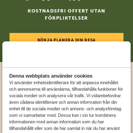
KOSTNADSFRI OFFERT UTAN
FÖRPLIKTELSER
BÖRJA PLANERA DIN RESA
Denna webbplats använder cookies
Ring en expert
Vi använder enhetsidentifierare för att anpassa innehållet
och annonserna till användarna, tillhandahålla funktioner för
FÅ PERSONLIG RÅDGIVNING FRÅN VÅRA
sociala medier och analysera vår trafik. Vi vidarebefordrar
även sådana identifierare och annan information från din
EXPERTER
enhet till de sociala medier och annons- och analysföretag
som vi samarbetar med. Dessa kan i sin tur kombinera
informationen med annan information som du har
SV:
+31 174 788 108
tillhandahållit eller som de har samlat in när du har använt