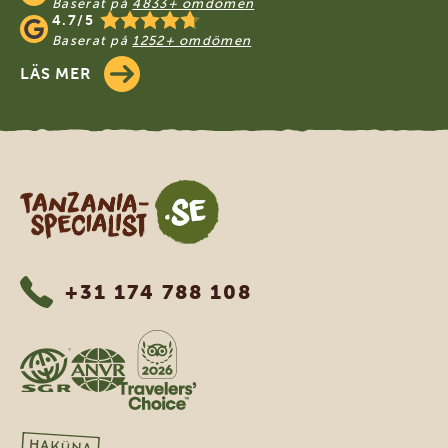
Baserat på
4833+ omdömen
4.7/5
Baserat på
1252+ omdömen
LÄS MER
Tanzania Specialist
+31 174 788 108