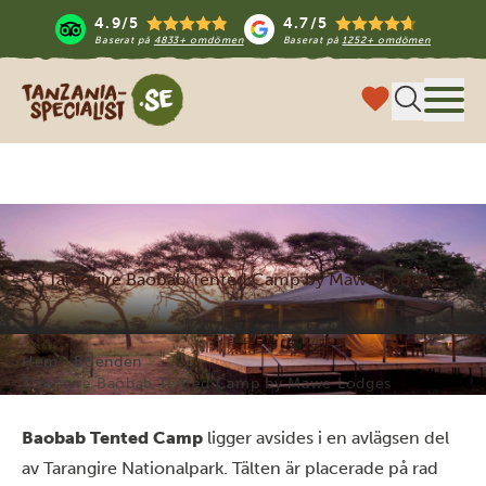
4.9/5
4.7/5
Baserat på
4833+ omdömen
Baserat på
1252+ omdömen
Tanzania Specialist
Meny
Tarangire Baobab Tented Camp by Mawe Lodges
Hem
Boenden
Tarangire Baobab Tented Camp by Mawe Lodges
Baobab Tented Camp
ligger avsides i en avlägsen del
av Tarangire Nationalpark. Tälten är placerade på rad