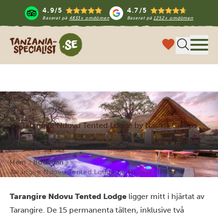
4.9/5
4.7/5
Baserat på
4833+ omdömen
Baserat på
1252+ omdömen
Tanzania Specialist
Meny
Tarangire Ndovu Tented Lodge by Nasikia Camps
Hem
Boenden
Tarangire Ndovu Tented Lodge by Nasikia Camps
Tarangire Ndovu Tented Lodge
ligger mitt i hjärtat av
Tarangire. De 15 permanenta tälten, inklusive två