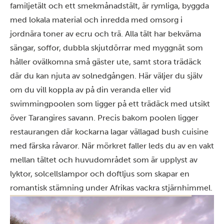
familjetält och ett smekmånadstält, är rymliga, byggda
med lokala material och inredda med omsorg i
jordnära toner av ecru och trä. Alla tält har bekväma
sängar, soffor, dubbla skjutdörrar med myggnät som
håller ovälkomna små gäster ute, samt stora trädäck
där du kan njuta av solnedgången. Här väljer du själv
om du vill koppla av på din veranda eller vid
swimmingpoolen som ligger på ett trädäck med utsikt
över Tarangires savann. Precis bakom poolen ligger
restaurangen där kockarna lagar vällagad bush cuisine
med färska råvaror. När mörkret faller leds du av en vakt
mellan tältet och huvudområdet som är upplyst av
lyktor, solcellslampor och doftljus som skapar en
romantisk stämning under Afrikas vackra stjärnhimmel.