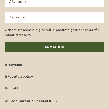
namn
(Obligatoriskt)
Din
e-
post
(Obligatoriskt)
Genom att anmäla dig till vår e-postlista godkänner du vår
integritetspolicy
.
Resevillkor
Integritetspolicy
Kontakt
© 2026 Tanzania Specialist B.V.