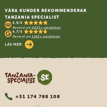
Footer
VÅRA KUNDER REKOMMENDERAR
TANZANIA SPECIALIST
4.9/5
Baserat på
4833+ omdömen
4.7/5
Baserat på
1252+ omdömen
LÄS MER
Tanzania Specialist
+31 174 788 108