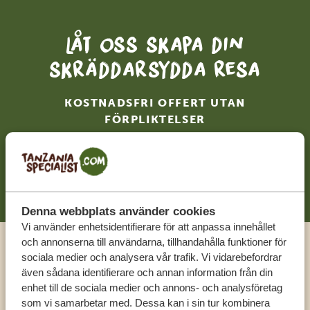
Låt oss skapa din
skräddarsydda resa
KOSTNADSFRI OFFERT UTAN
FÖRPLIKTELSER
BÖRJA PLANERA DIN RESA
Denna webbplats använder cookies
Vi använder enhetsidentifierare för att anpassa innehållet
och annonserna till användarna, tillhandahålla funktioner för
Ring en expert
sociala medier och analysera vår trafik. Vi vidarebefordrar
även sådana identifierare och annan information från din
enhet till de sociala medier och annons- och analysföretag
FÅ PERSONLIG RÅDGIVNING FRÅN VÅRA
som vi samarbetar med. Dessa kan i sin tur kombinera