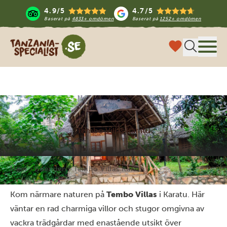
4.9/5
4.7/5
Baserat på
4833+ omdömen
Baserat på
1252+ omdömen
Tanzania Specialist
Meny
Tembo Villas Karatu
Hem
Boenden
Tembo Villas Karatu
Kom närmare naturen på
Tembo Villas
i Karatu. Här
väntar en rad charmiga villor och stugor omgivna av
vackra trädgårdar med enastående utsikt över