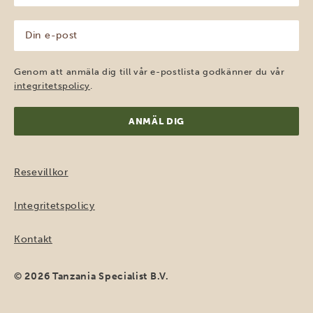
(Obligatoriskt)
Din
e-
post
(Obligatoriskt)
Genom att anmäla dig till vår e-postlista godkänner du vår
integritetspolicy
.
Resevillkor
Integritetspolicy
Kontakt
© 2026 Tanzania Specialist B.V.