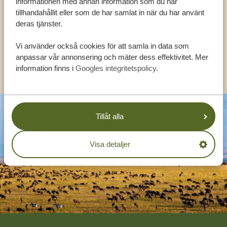
informationen med annan information som du har
tillhandahållit eller som de har samlat in när du har använt
deras tjänster.
SV:
+31 174 788 108
Vi använder också cookies för att samla in data som
anpassar vår annonsering och mäter dess effektivitet. Mer
KONTAKT
information finns i
Googles integritetspolicy
.
Tillåt alla
Visa detaljer
Footer