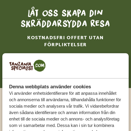
Låt oss skapa din
skräddarsydda resa
KOSTNADSFRI OFFERT UTAN
FÖRPLIKTELSER
BÖRJA PLANERA DIN RESA
Denna webbplats använder cookies
Vi använder enhetsidentifierare för att anpassa innehållet
och annonserna till användarna, tillhandahålla funktioner för
Ring en expert
sociala medier och analysera vår trafik. Vi vidarebefordrar
även sådana identifierare och annan information från din
enhet till de sociala medier och annons- och analysföretag
FÅ PERSONLIG RÅDGIVNING FRÅN VÅRA
som vi samarbetar med. Dessa kan i sin tur kombinera
EXPERTER