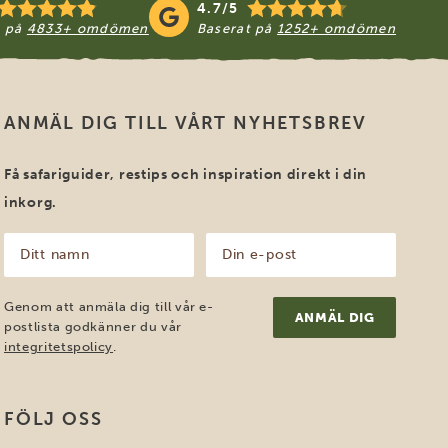
4.7/5
t på
4833+ omdömen
Baserat på
1252+ omdömen
ANMÄL DIG TILL VÅRT NYHETSBREV
Få safariguider, restips och inspiration direkt i din
inkorg.
Ditt
Din
namn
e-
post
(Obligatoriskt)
(Obligatoriskt)
Genom att anmäla dig till vår e-
postlista godkänner du vår
integritetspolicy
.
FÖLJ OSS