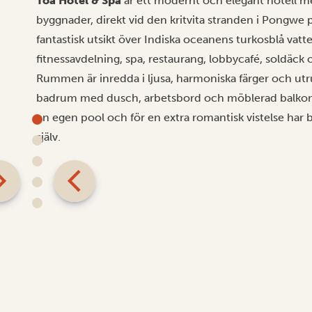
Toa Hotel & Spa
är ett modernt och elegant hotell m
byggnader, direkt vid den kritvita stranden i Pongwe 
fantastisk utsikt över Indiska oceanens turkosblå vatte
fitnessavdelning, spa, restaurang, lobbycafé, soldäck o
Rummen är inredda i ljusa, harmoniska färger och ut
badrum med dusch, arbetsbord och möblerad balkong 
en egen pool och för en extra romantisk vistelse har br
själv.