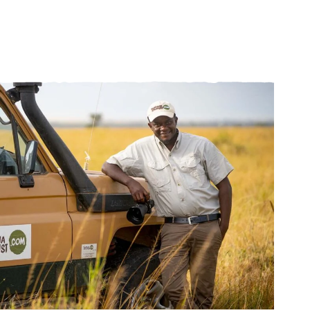
ik. Vi
till de
a kan i
lit eller
ing och
lla