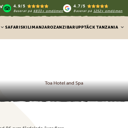
4.9/5
4.7/5
Baserat på
4833+ omdömen
Baserat på
1252+ omdömen
SAFARIS
KILIMANJARO
ZANZIBAR
UPPTÄCK TANZANIA
Toa Hotel and Spa