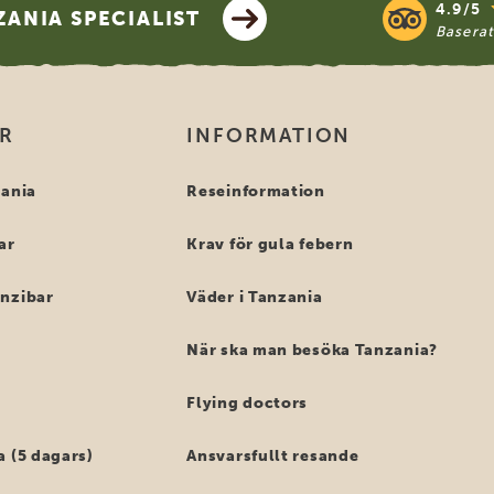
4.9/5
ANIA SPECIALIST
Basera
OR
INFORMATION
zania
Reseinformation
ar
Krav för gula febern
anzibar
Väder i Tanzania
När ska man besöka Tanzania?
Flying doctors
a (5 dagars)
Ansvarsfullt resande