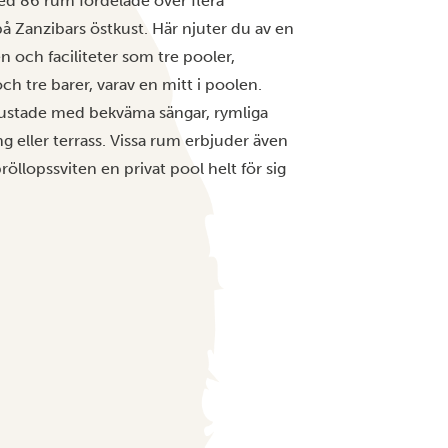
ed 86 rum fördelade över flera
på Zanzibars östkust. Här njuter du av en
n och faciliteter som tre pooler,
ch tre barer, varav en mitt i poolen.
rustade med bekväma sängar, rymliga
eller terrass. Vissa rum erbjuder även
öllopssviten en privat pool helt för sig