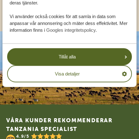
deras tjänster.
KONTAKT
Vi använder också cookies för att samla in data som
anpassar vår annonsering och mäter dess effektivitet. Mer
information finns i
Googles integritetspolicy
.
Tillåt alla
Visa detaljer
Footer
VÅRA KUNDER REKOMMENDERAR
TANZANIA SPECIALIST
4.9/5