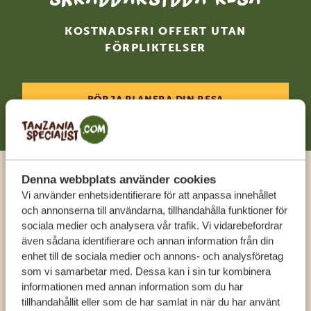
KOSTNADSFRI OFFERT UTAN
FÖRPLIKTELSER
BÖRJA PLANERA DIN RESA
Denna webbplats använder cookies
Ring en expert
Vi använder enhetsidentifierare för att anpassa innehållet
och annonserna till användarna, tillhandahålla funktioner för
sociala medier och analysera vår trafik. Vi vidarebefordrar
FÅ PERSONLIG RÅDGIVNING FRÅN VÅRA
även sådana identifierare och annan information från din
EXPERTER
enhet till de sociala medier och annons- och analysföretag
som vi samarbetar med. Dessa kan i sin tur kombinera
informationen med annan information som du har
SV:
+31 174 788 108
tillhandahållit eller som de har samlat in när du har använt