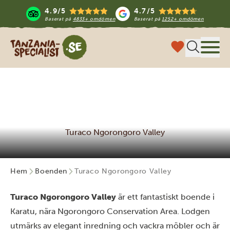
4.9/5
4.7/5
Baserat på
4833+ omdömen
Baserat på
1252+ omdömen
Tanzania Specialist
Meny
Turaco Ngorongoro Valley
Hem
Boenden
Turaco Ngorongoro Valley
Turaco Ngorongoro Valley
är ett fantastiskt boende i
Karatu, nära Ngorongoro Conservation Area. Lodgen
utmärks av elegant inredning och vackra möbler och är