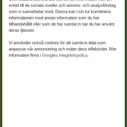
enhet till de sociala medier och annons- och analysföretag
som vi samarbetar med. Dessa kan i sin tur kombinera
informationen med annan information som du har
tillhandahållit eller som de har samlat in när du har använt
deras tjänster.
Vi använder också cookies för att samla in data som
anpassar vår annonsering och mäter dess effektivitet. Mer
information finns i
Googles integritetspolicy
.
9 DAGAR
FRÅN 104 384 KR
*
9 DAGARS SAFARI I ALLA DE STÖRRE
PARKERNA – DIAMOND LUXURY
Privat safari
Ngorongoro kratern