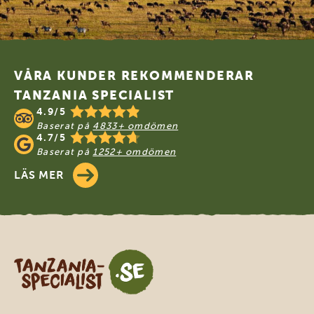
Footer
VÅRA KUNDER REKOMMENDERAR
TANZANIA SPECIALIST
4.9/5
Baserat på
4833+ omdömen
4.7/5
Baserat på
1252+ omdömen
LÄS MER
Tanzania Specialist