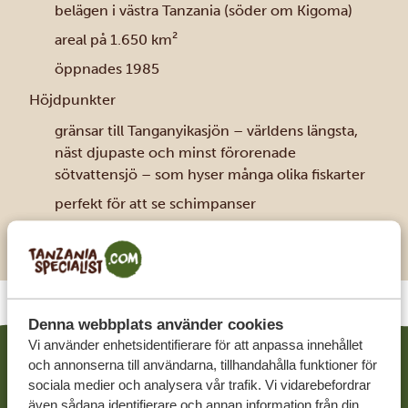
belägen i västra Tanzania (söder om Kigoma)
areal på 1.650 km²
öppnades 1985
Höjdpunkter
gränsar till Tanganyikasjön – världens längsta,
näst djupaste och minst förorenade
sötvattensjö – som hyser många olika fiskarter
perfekt för att se schimpanser
Skogens fauna och flora
Denna webbplats använder cookies
Vi använder enhetsidentifierare för att anpassa innehållet
och annonserna till användarna, tillhandahålla funktioner för
RELATERADE RESOR
sociala medier och analysera vår trafik. Vi vidarebefordrar
även sådana identifierare och annan information från din