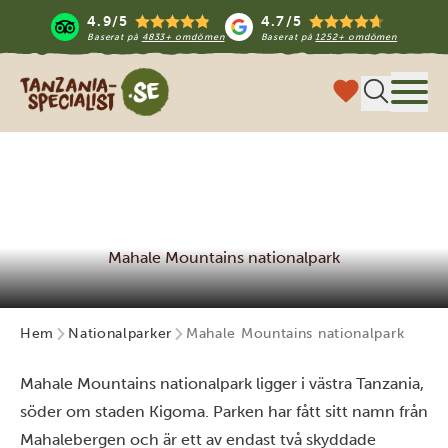
4.9/5
4.7/5
Baserat på
4833+ omdömen
Baserat på
1252+ omdömen
Tanzania Specialist
Meny
Mahale Mountains nationalpark
Hem
Nationalparker
Mahale Mountains nationalpark
Mahale Mountains nationalpark ligger i västra Tanzania,
söder om staden Kigoma. Parken har fått sitt namn från
Mahalebergen och är ett av endast två skyddade