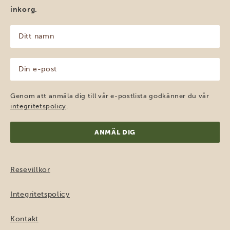
inkorg.
Ditt
namn
(Obligatoriskt)
Din
e-
post
(Obligatoriskt)
Genom att anmäla dig till vår e-postlista godkänner du vår
integritetspolicy
.
Resevillkor
Integritetspolicy
Kontakt