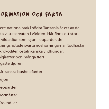
FORMATION OCH FAKTA
ere nationalpark i södra Tanzania är ett av de
ta viltreservaten i världen. Här finns ett stort
l vilda djur som lejon, leoparder, de
tningshotade svarta noshörningarna, flodhästar
krokodiler, östafrikanska vildhundar,
igiraffer och många fler!
igaste djuren
Afrikanska bushelefanter
Lejon
Leoparder
Flodhästar
Krokodiler