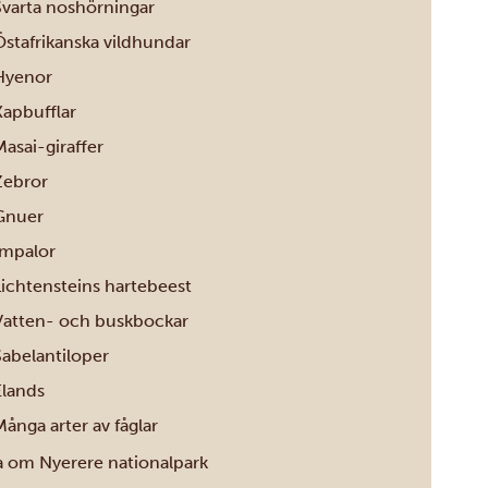
Svarta noshörningar
Östafrikanska vildhundar
Hyenor
Kapbufflar
asai-giraffer
Zebror
Gnuer
Impalor
Lichtensteins hartebeest
Vatten- och buskbockar
Sabelantiloper
Elands
ånga arter av fåglar
a om Nyerere nationalpark