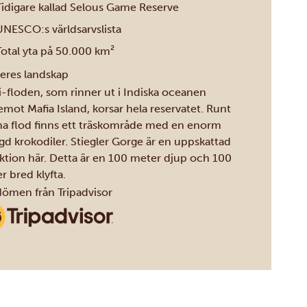
Tidigare kallad Selous Game Reserve
UNESCO:s världsarvslista
Total yta på 50.000 km²
eres landskap
ji-floden, som rinner ut i Indiska oceanen
emot Mafia Island, korsar hela reservatet. Runt
a flod finns ett träskområde med en enorm
d krokodiler. Stiegler Gorge är en uppskattad
aktion här. Detta är en 100 meter djup och 100
r bred klyfta.
men från Tripadvisor