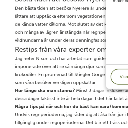
mäter de
Den bästa tiden att besöka Nyerere är under torrperiode
lättare att upptäcka eftersom vegetationen inte är tjo
de kända vattenkällorna. Mot slutet av det kraftiga r
och många av lägren är stängda när regnperioden tar sl
vildhundarna är under deras denningfas som börjar i jun
Restips från våra experter om Nyere
Jag heter Nixon och har arbetat som guide i Nyerere i 1
imponerade över att se så många djur som lever nära v
krokodiler. En promenad till Stiegler Gorge är ett upp
Visa
som våra besöker verkligen uppskattar.
Hur länge ska man stanna?
Minst 3 dagar inklusive
dessa dagar faktiskt inte är hela dagar. I det här falle
Några tips på när och hur du bäst kan vara/komma 
Undvik regnperioderna, jag råder dig att åka från juni 
tillgänglig under regnperioderna. Det blir ett träsk oc