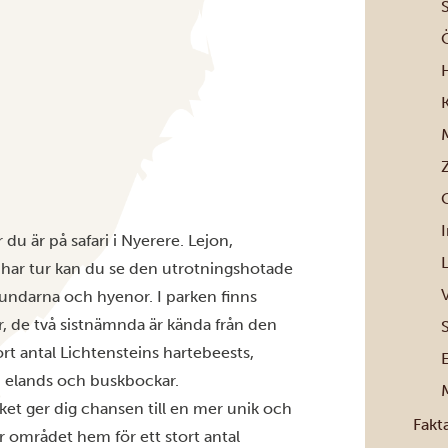
M
 du är på safari i Nyerere. Lejon,
u har tur kan du se den utrotningshotade
hundarna och hyenor. I parken finns
r, de två sistnämnda är kända från den
rt antal Lichtensteins hartebeests,
d elands och buskbockar.
M
lket ger dig chansen till en mer unik och
Fakt
ar området hem för ett stort antal