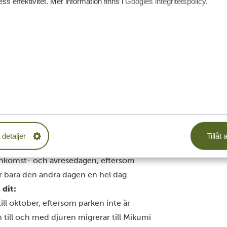
ss effektivitet. Mer information finns i
Googles integritetspolicy
.
n från juni till oktober. Djurlivet är
ck och de vilda djuren har samlats runt
egnet är vägarna extremt oframkomliga
ut. En bra tid att observera de sällsynta
i och varar till augusti.
re
6 år. De flesta av våra gäster blir
attnet, till exempel flodhästar och
skattat avbrott från jeepsafarin och något
 detaljer
Tillåt a
 ankomst- och avresedagen, eftersom
t är bara den andra dagen en hel dag.
dit:
till oktober, eftersom parken inte är
h till och med djuren migrerar till Mikumi