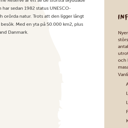
me Reserve är ett av de största skyddade
och har sedan 1982 status UNESCO-
IN
h orörda natur. Trots att den ligger långt
tt besök. Med en yta på 50.000 km2, plus
nland Danmark.
Nyer
störs
anta
utro
och 
masa
Vanl