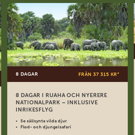
8 DAGAR
FRÅN 37 315 KR
*
8 DAGAR I RUAHA OCH NYERERE
NATIONALPARK – INKLUSIVE
INRIKESFLYG
Se sällsynta vilda djur
Flod- och djungelsafari