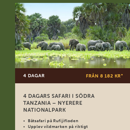
4 DAGAR
FRÅN 8 182 KR
*
4 DAGARS SAFARI I SÖDRA
TANZANIA – NYERERE
NATIONALPARK
Båtsafari på Rufijifloden
Upplev vildmarken på riktigt