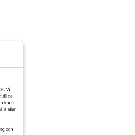
ik. Vi
till de
a kan i
lit eller
ing och