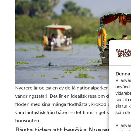
Denna 
Vi använ
användar
Nyerere är också en av de få nationalparker där du kan
vidarebe
vandringssafari. Det är en idealisk resa om du vill njut
sociala
floden med sina många flodhästar, krokodiler och vac
sin tur 
vara fantastisk från båten – det finns inget som likna
som de h
horisonten.
Vi anvä
Bästa tiden att besöka Nyerere nati