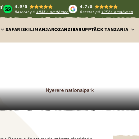
4.9/5
4.7/5
Baserat på
4833+ omdömen
Baserat på
1252+ omdömen
SAFARIS
KILIMANJARO
ZANZIBAR
UPPTÄCK TANZANIA
Nyerere nationalpark