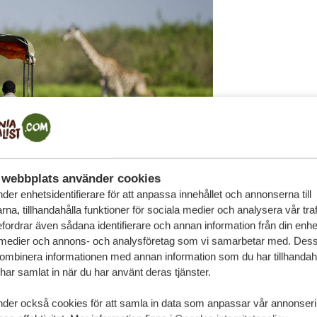
webbplats använder cookies
der enhetsidentifierare för att anpassa innehållet och annonserna till
na, tillhandahålla funktioner för sociala medier och analysera vår traf
 åka på båtsafari och som tillåter
fordrar även sådana identifierare och annan information från din enhet 
a av det vackra landskapet vid Rufiji-
 medier och annons- och analysföretag som vi samarbetar med. Dess
kra fågelliv. Solnedgången kan också
kombinera informationen med annan information som du har tillhandahål
r lugnet i floden medan solen dyker under
ar samlat in när du har använt deras tjänster.
nder också cookies för att samla in data som anpassar vår annonser
onalpark