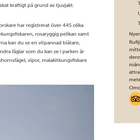
at kraftigt på grund av tjuvjakt.
orskare har registrerat över 445 olika
ekungsfiskaren, rosaryggig pelikan samt
Nyer
Rufi
na kan du se en vitpannad biätare,
mitt
Andra fåglar som du kan se i parken är
denn
hornsfågel, vipor, malakitkungsfiskare
mäng
attr
mete
Omdö