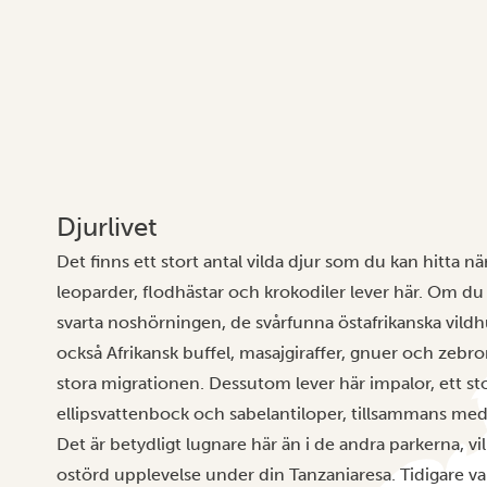
Djurlivet
Det finns ett stort antal vilda djur som du kan hitta när
leoparder, flodhästar och krokodiler lever här. Om d
svarta noshörningen, de svårfunna östafrikanska vild
också Afrikansk buffel, masajgiraffer, gnuer och zebro
stora migrationen.
Dessutom lever här impalor, ett sto
ellipsvattenbock och sabelantiloper, tillsammans me
Det är betydligt lugnare här än i de andra parkerna, vi
ostörd upplevelse under din
Tanzaniaresa
. Tidigare v