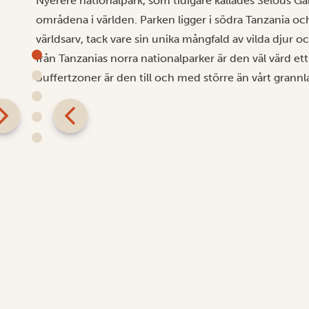
Nyerere nationalpark, som tidigare kallades Selous Ga
områdena i världen. Parken ligger i södra Tanzania 
världsarv, tack vare sin unika mångfald av vilda djur oc
från Tanzanias norra nationalparker är den väl värd e
buffertzoner är den till och med större än vårt gran