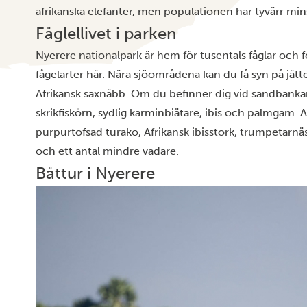
afrikanska elefanter, men populationen har tyvärr minsk
Fåglellivet i parken
Nyerere nationalpark är hem för tusentals fåglar och f
fågelarter här. Nära sjöområdena kan du få syn på jätt
Afrikansk saxnäbb. Om du befinner dig vid sandbankar
skrikfiskörn, sydlig karminbiätare, ibis och palmgam. 
purpurtofsad turako, Afrikansk ibisstork, trumpetarnäs
och ett antal mindre vadare.
Båttur i Nyerere