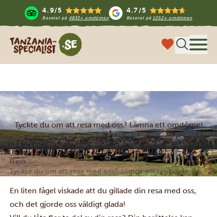
4.9/5
4.7/5
Baserat på
4833+ omdömen
Baserat på
1252+ omdömen
Tanzania Specialist
Meny
Tyckte du om att resa med oss? Lämna ett omdöme!
Hem
Tyckte du om att resa med oss? Lämna ett omdöme
En liten fågel viskade att du gillade din resa med oss,
och det gjorde oss väldigt glada!