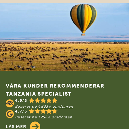
Footer
VÅRA KUNDER REKOMMENDERAR
TANZANIA SPECIALIST
4.9/5
Baserat på
4833+ omdömen
4.7/5
Baserat på
1252+ omdömen
LÄS MER