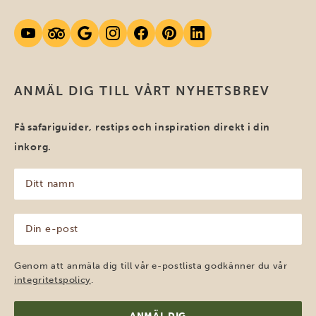
ANMÄL DIG TILL VÅRT NYHETSBREV
Få safariguider, restips och inspiration direkt i din
inkorg.
Ditt
namn
(Obligatoriskt)
Din
e-
post
(Obligatoriskt)
Genom att anmäla dig till vår e-postlista godkänner du vår
integritetspolicy
.