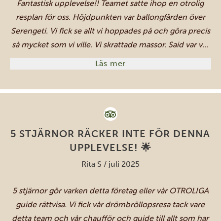
Fantastisk upplevelse!! Teamet satte ihop en otrolig
resplan för oss. Höjdpunkten var ballongfärden över
Serengeti. Vi fick se allt vi hoppades på och göra precis
så mycket som vi ville. Vi skrattade massor. Said var vår
fantastiska guide, så vänlig och verkligen engagerad.
Läs mer
Det var bara min bästa vän och jag, och vi hade
verkligen den mest oförglömliga upplevelsen!!!
5 STJÄRNOR RÄCKER INTE FÖR DENNA
UPPLEVELSE! 🌟
Rita S / juli 2025
5 stjärnor gör varken detta företag eller vår OTROLIGA
guide rättvisa. Vi fick vår drömbröllopsresa tack vare
detta team och vår chaufför och guide till allt som har