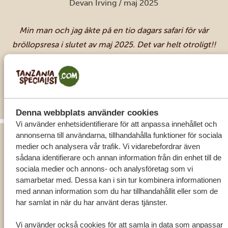
Devan Irving / maj 2025
till Tanzania Specialist som vi kommer bära med oss
hela livet. TUSEN TACK TANZANIA SPECIALIST och
Min man och jag åkte på en tio dagars safari för vår
förstås vår nya vän och fantastiska guide Hussein!
bröllopsresa i slutet av maj 2025. Det var helt otroligt!!
Vårt paket var en kombination av lyxiga lodger och
lyxtält. Lyxtälten var våra favoriter. Vår guide Hashimu
var fantastisk och väldigt kunnig om djurlivet. Tanzania
Läs mer
Specialists gjorde allt enkelt att planer även på långt
Denna webbplats använder cookies
avstånd och tog bort all stress med flygplatstransfer
Vi använder enhetsidentifierare för att anpassa innehållet och
och resplaner. Vi gjorde också en nattsafari som vi la till
annonserna till användarna, tillhandahålla funktioner för sociala
i sista stund, det kan jag verkligen rekommendera att
medier och analysera vår trafik. Vi vidarebefordrar även
sådana identifierare och annan information från din enhet till de
boka in i förväg!!
TACK FÖR DEN UNDERBARA TIDEN
sociala medier och annons- och analysföretag som vi
samarbetar med. Dessa kan i sin tur kombinera informationen
Barbara Koenke / juni 2025
med annan information som du har tillhandahållit eller som de
har samlat in när du har använt deras tjänster.
Jambo jambo, Vi bokade en 10-dagars safari med
Tanzania Specialists. Vi vill tacka er så mycket för den
Vi använder också cookies för att samla in data som anpassar