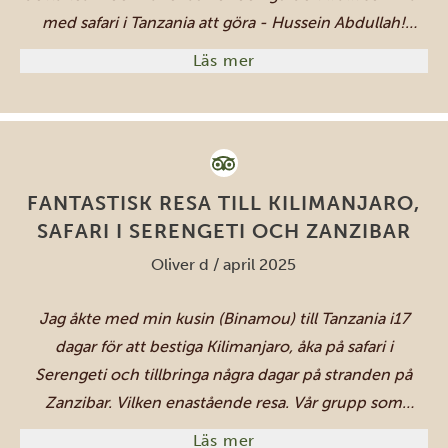
med safari i Tanzania att göra - Hussein Abdullah!
Planeringsprocessen var så enkel och
Läs mer
kommunikationen var supersnabb. Brighton hjälpte
oss att planera vår drömbröllopsresa i förväg så vi inte
behövde oroa oss för något när vi väl kom fram.
Varenda boende överträffade våra förväntningar och
själva rundturen var helt anpassad efter våra önskemål
FANTASTISK RESA TILL KILIMANJARO,
och drömmar för resan. Vi blev mötta av Hussein i en
SAFARI I SERENGETI OCH ZANZIBAR
splitterny Land Cruiser bara för oss, fylld med kalla
Oliver d / april 2025
drycker och lite TS-merch. Vi besökte Villa Maua för att
vila upp oss och åkte sedan vidare till Tarangire Lodge
Jag åkte med min kusin (Binamou) till Tanzania i17
för vårt första stopp! Tiden i Tarangire var något av det
dagar för att bestiga Kilimanjaro, åka på safari i
bästa, bland annat med ett tidigt morgonbesök hos ett
Serengeti och tillbringa några dagar på stranden på
lejonpar precis vid vägen efter ett regn. Vi var den
Zanzibar. Vilken enastående resa. Vår grupp som
enda bilen ute och Hussein såg till att det blev ett
hjälpte oss upp för berget, alla 12 var fantastiska. Tack
Läs mer
speciellt ögonblick genom att förklara att lejonen var