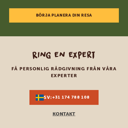
kan bara säga positiva saker. En resa för livet… check.
BÖRJA PLANERA DIN RESA
Ring en expert
FÅ PERSONLIG RÅDGIVNING FRÅN VÅRA
EXPERTER
SV:
+31 174 788 108
KONTAKT