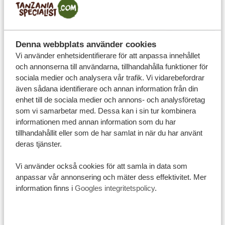
Denna webbplats använder cookies
Vi använder enhetsidentifierare för att anpassa innehållet
och annonserna till användarna, tillhandahålla funktioner för
sociala medier och analysera vår trafik. Vi vidarebefordrar
Men det är inte allt ..
även sådana identifierare och annan information från din
enhet till de sociala medier och annons- och analysföretag
Förutom att vara medlem i SGR är Tanzania Specialist
som vi samarbetar med. Dessa kan i sin tur kombinera
också medlem i ANVR. Detta är den nederländska
informationen med annan information som du har
branchorganisationen som säkerställer att våra tjänster
tillhandahållit eller som de har samlat in när du har använt
håller en hög kvalitetsnivå. Tack vare detta kan du
deras tjänster.
känna dig ännu tryggare när du bokar din drömresa
Vi använder också cookies för att samla in data som
hos oss.
anpassar vår annonsering och mäter dess effektivitet. Mer
ANVR:s garantier
information finns i
Googles integritetspolicy
.
Genom vårt medlemskap i ANVR kan du som kund hos
Tanzania Specialist vara trygg med att: