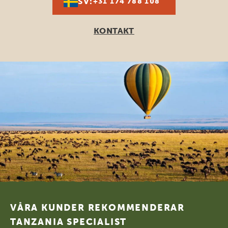
SV:
+31 174 788 108
KONTAKT
Footer
VÅRA KUNDER REKOMMENDERAR
TANZANIA SPECIALIST