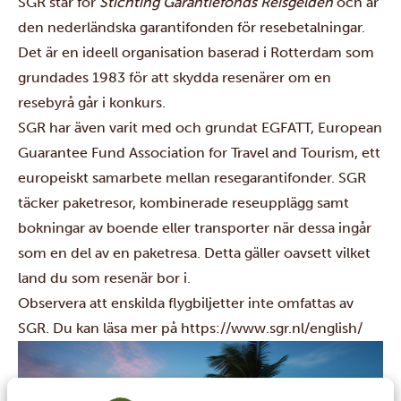
SGR står för
Stichting Garantiefonds Reisgelden
och är
den nederländska garantifonden för resebetalningar.
Det är en ideell organisation baserad i Rotterdam som
grundades 1983 för att skydda resenärer om en
resebyrå går i konkurs.
SGR har även varit med och grundat EGFATT, European
Guarantee Fund Association for Travel and Tourism, ett
europeiskt samarbete mellan resegarantifonder. SGR
täcker paketresor, kombinerade reseupplägg samt
bokningar av boende eller transporter när dessa ingår
som en del av en paketresa. Detta gäller oavsett vilket
land du som resenär bor i.
Observera att enskilda flygbiljetter inte omfattas av
SGR. Du kan läsa mer på
https://www.sgr.nl/english/