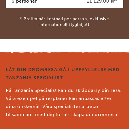
6 personer
21 129,00 kr
*
* Preliminär kostnad per person, exklusive
internationell flygbiljett
LÅT DIN DRÖMRESA GÅ I UPPFYLLELSE MED
TANZANIA SPECIALIST
På Tanzania Specialist kan du skräddarsy din resa.
Våra exempel på resplaner kan anpassas efter
dina önskemål. Våra specialister arbetar
tillsammans med dig för att skapa din drömresa!