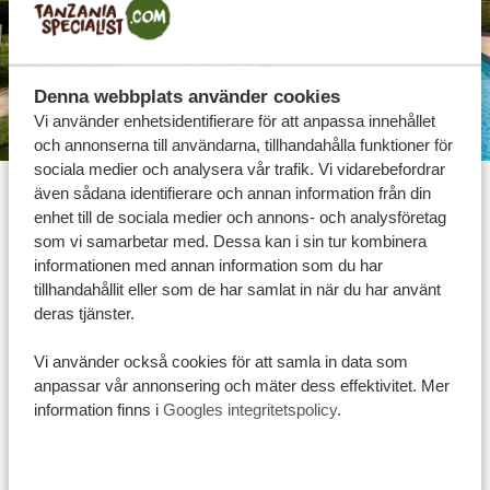
Denna webbplats använder cookies
Vi använder enhetsidentifierare för att anpassa innehållet
och annonserna till användarna, tillhandahålla funktioner för
sociala medier och analysera vår trafik. Vi vidarebefordrar
Silver boende
även sådana identifierare och annan information från din
enhet till de sociala medier och annons- och analysföretag
Våra silverboenden är bekväma och prisvärda alternativ
som vi samarbetar med. Dessa kan i sin tur kombinera
för en trevlig vistelse i Afrika. Inget glamoröst eller
informationen med annan information som du har
lyxigt, men du kan förvänta dig anständigt och trevligt
tillhandahållit eller som de har samlat in när du har använt
boende för en övernattning. Alla fastigheter är väl
deras tjänster.
underhållna och erbjuder rena rum, bekväma sängar,
Vi använder också cookies för att samla in data som
privata badrum med varmvattenduschar och härliga
anpassar vår annonsering och mäter dess effektivitet. Mer
matsalar. Mindre punkter att notera är att WiFi kanske
information finns i
Googles integritetspolicy
.
bara finns tillgängligt i vissa områden och att middagen
vanligtvis serveras som en buffé. Men boendena ligger