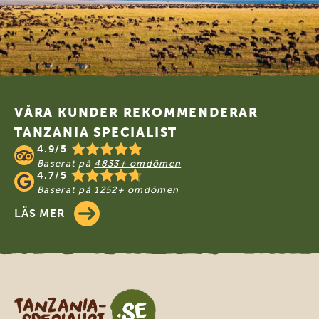
Footer
VÅRA KUNDER REKOMMENDERAR
TANZANIA SPECIALIST
4.9/5
Baserat på
4833+ omdömen
4.7/5
Baserat på
1252+ omdömen
LÄS MER
Tanzania Specialist