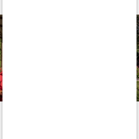
oftast i vackra omgivningar och vissa har pooler eller
andra extrafunktioner.
Gyllene boenden
Våra gyllene boenden tar det hela ett steg längre och
erbjuder den där extra känslan av komfort och lyx. Här
kan du njuta av väldesignade rum och byggnader,