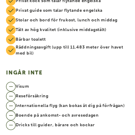
Privat kock som talar flytande engelska
Privat guide som talar flytande engelska
Stolar och bord för frukost, lunch och middag
Tält av hög kvalitet (inklusive middagstält)
Bärbar toalett
Räddningsavgift (upp till 11.483 meter över havet
med bil)
INGÅR INTE
Visum
Reseförsäkring
Internationella flyg (kan bokas åt dig på förfrågan)
Boende på ankomst- och avresedagen
Dricks till guider, bärare och kockar