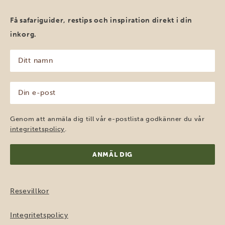
Få safariguider, restips och inspiration direkt i din
inkorg.
Ditt
namn
(Obligatoriskt)
Din
e-
post
(Obligatoriskt)
Genom att anmäla dig till vår e-postlista godkänner du vår
integritetspolicy
.
Resevillkor
Integritetspolicy